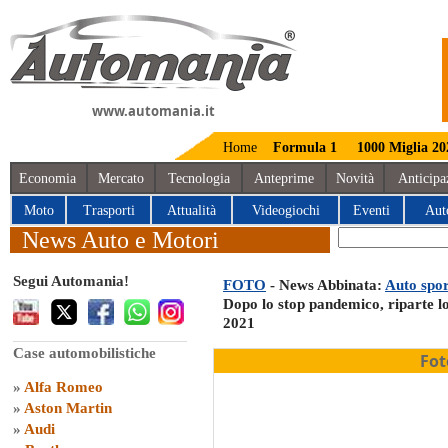
www.automania.it
Home
Formula 1
1000 Miglia 20
Economia
Mercato
Tecnologia
Anteprime
Novità
Anticipa
Moto
Trasporti
Attualità
Videogiochi
Eventi
Aut
News Auto e Motori
Segui Automania!
FOTO
- News Abbinata:
Auto spor
Dopo lo stop pandemico, riparte 
2021
Case automobilistiche
Fot
»
Alfa Romeo
»
Aston Martin
»
Audi