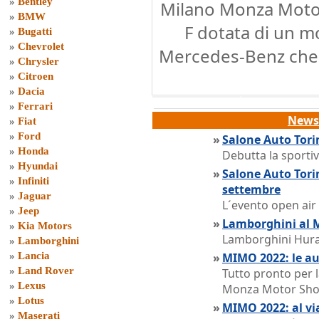
»
Bentley
Milano Monza Moto
»
BMW
F dotata di un mo
»
Bugatti
»
Chevrolet
Mercedes-Benz che 
»
Chrysler
»
Citroen
»
Dacia
»
Ferrari
News 
»
Fiat
»
Ford
»
Salone Auto Tori
»
Honda
Debutta la sporti
»
Hyundai
»
Salone Auto Tor
»
Infiniti
settembre
»
Jaguar
L´evento open air 
»
Jeep
»
Lamborghini al 
»
Kia Motors
Lamborghini Hura
»
Lamborghini
»
Lancia
»
MIMO 2022: le au
»
Land Rover
Tutto pronto per 
»
Lexus
Monza Motor Sh
»
Lotus
»
MIMO 2022: al vi
»
Maserati