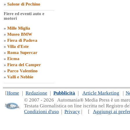
»
Salone di Pechino
Fiere ed eventi auto e
motori
»
Mille Miglia
»
Museo BMW
»
Fiera di Padova
»
Villa d'Este
»
Roma Supercar
»
Eicma
»
Fiera del Camper
»
Parco Valentino
»
Valli e Nebbie
[
Home
|
Redazione
|
Pubblicità
|
Article Marketing
|
N
© 2007 - 20
26 Automania® Media Press è un marchio 
Testata Giornalistica on line iscritta nel Registro d
Condizioni d'uso
|
Privacy
| [
Aggiungi ai prefer