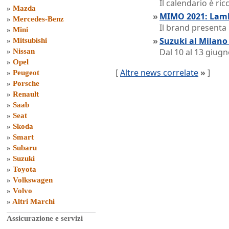
Il calendario è ri
»
Mazda
»
MIMO 2021: Lamb
»
Mercedes-Benz
Il brand presenta
»
Mini
»
Suzuki al Milan
»
Mitsubishi
Dal 10 al 13 giugn
»
Nissan
»
Opel
[
Altre news correlate
»
]
»
Peugeot
»
Porsche
»
Renault
»
Saab
»
Seat
»
Skoda
»
Smart
»
Subaru
»
Suzuki
»
Toyota
»
Volkswagen
»
Volvo
»
Altri Marchi
Assicurazione e servizi