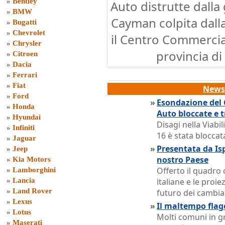
»
Bentley
Auto distrutte dalla
»
BMW
Cayman colpita dall
»
Bugatti
»
Chevrolet
il Centro Commerci
»
Chrysler
provincia di
»
Citroen
»
Dacia
»
Ferrari
»
Fiat
News 
»
Ford
»
Esondazione del 
»
Honda
Auto bloccate e tr
»
Hyundai
Disagi nella Viabil
»
Infiniti
16 è stata bloccat
»
Jaguar
»
Presentata da Isp
»
Jeep
nostro Paese
»
Kia Motors
Offerto il quadro 
»
Lamborghini
»
Lancia
italiane e le pro
»
Land Rover
futuro dei cambia
»
Lexus
»
Il maltempo flage
»
Lotus
Molti comuni in gr
»
Maserati