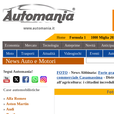
www.automania.it
Home
Formula 1
1000 Miglia 20
Economia
Mercato
Tecnologia
Anteprime
Novità
Anticipa
Moto
Trasporti
Attualità
Videogiochi
Eventi
Aut
News Auto e Motori
Segui Automania!
FOTO
- News Abbinata:
Forte gra
commerciale Casamassima
- Distr
all’agricoltura: i cittadini incredul
Case automobilistiche
Fot
»
Alfa Romeo
»
Aston Martin
»
Audi