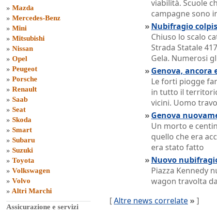
viabilità. Scuole c
»
Mazda
campagne sono i
»
Mercedes-Benz
»
Nubifragio colpis
»
Mini
Chiuso lo scalo ca
»
Mitsubishi
Strada Statale 417
»
Nissan
Gela. Numerosi gli
»
Opel
»
Peugeot
»
Genova, ancora
»
Porsche
Le forti piogge f
»
Renault
in tutto il territo
»
Saab
vicini. Uomo trav
»
Seat
»
Genova nuovame
»
Skoda
Un morto e centina
»
Smart
quello che era ac
»
Subaru
era stato fatto
»
Suzuki
»
Nuovo nubifragio
»
Toyota
Piazza Kennedy n
»
Volkswagen
wagon travolta dal
»
Volvo
»
Altri Marchi
[
Altre news correlate
»
]
Assicurazione e servizi