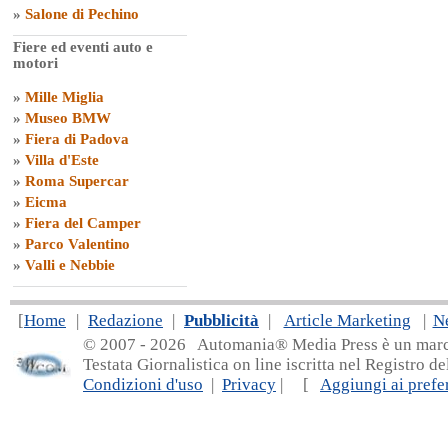
»
Salone di Pechino
Fiere ed eventi auto e
motori
»
Mille Miglia
»
Museo BMW
»
Fiera di Padova
»
Villa d'Este
»
Roma Supercar
»
Eicma
»
Fiera del Camper
»
Parco Valentino
»
Valli e Nebbie
[
Home
|
Redazione
|
Pubblicità
|
Article Marketing
|
N
© 2007 - 20
26 Automania® Media Press è un marchio 
Testata Giornalistica on line iscritta nel Registro d
Condizioni d'uso
|
Privacy
| [
Aggiungi ai prefer