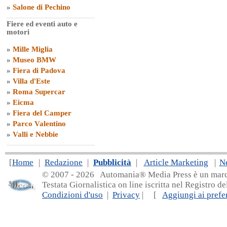
»
Salone di Pechino
Fiere ed eventi auto e
motori
»
Mille Miglia
»
Museo BMW
»
Fiera di Padova
»
Villa d'Este
»
Roma Supercar
»
Eicma
»
Fiera del Camper
»
Parco Valentino
»
Valli e Nebbie
[
Home
|
Redazione
|
Pubblicità
|
Article Marketing
|
N
© 2007 - 20
26 Automania® Media Press è un marchio 
Testata Giornalistica on line iscritta nel Registro d
Condizioni d'uso
|
Privacy
| [
Aggiungi ai prefer