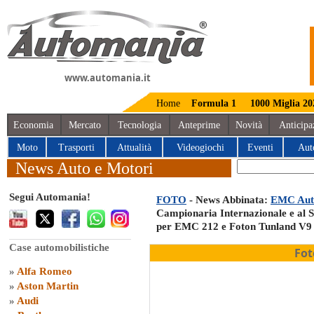
www.automania.it
Home
Formula 1
1000 Miglia 20
Economia
Mercato
Tecnologia
Anteprime
Novità
Anticipa
Moto
Trasporti
Attualità
Videogiochi
Eventi
Aut
News Auto e Motori
Segui Automania!
FOTO
- News Abbinata:
EMC Auto
Campionaria Internazionale e al S
per EMC 212 e Foton Tunland V9
Case automobilistiche
Fot
»
Alfa Romeo
»
Aston Martin
»
Audi