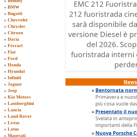
»
Bentley
EMC 212 Fuoristra
»
BMW
212 fuoristrada cin
»
Bugatti
»
Chevrolet
sarà disponibile d
»
Chrysler
versione Diesel è pr
»
Citroen
»
Dacia
del 2026. Scop
»
Ferrari
fuoristrada interni
»
Fiat
»
Ford
perder
»
Honda
»
Hyundai
»
Infiniti
News 
»
Jaguar
»
Bentornata norma
»
Jeep
Primavera e nuovi
»
Kia Motors
più cosa vuole da
»
Lamborghini
»
Lancia
»
Presentato il nu
»
Land Rover
Svelata in antepri
»
Lexus
importanti della 
»
Lotus
»
Nuova Porsche Ca
»
Maserati