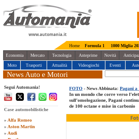
www.automania.it
Home
Formula 1
1000 Miglia 20
Economia
Mercato
Tecnologia
Anteprime
Novità
Anticipa
Moto
Trasporti
Attualità
Videogiochi
Eventi
Aut
News Auto e Motori
Segui Automania!
FOTO
- News Abbinata:
Pagani a 
In un mondo che corre verso l’elett
sull’omologazione, Pagani continu
de 100 octane e mise in carbonio
Case automobilistiche
Fot
»
Alfa Romeo
»
Aston Martin
»
Audi