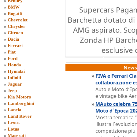
»
Bentley
»
BMW
Supercars Pagan
»
Bugatti
Barchetta dotato d
»
Chevrolet
»
Chrysler
AMG aspirato. Scop
»
Citroen
Zonda HP Barche
»
Dacia
»
Ferrari
esclusive 
»
Fiat
»
Ford
»
Honda
News 
»
Hyundai
»
FIVA e Ferrari Cl
»
Infiniti
collaborazione e
»
Jaguar
Auto e Moto d’Epo
»
Jeep
e vintage bike Ae
»
Kia Motors
»
MAuto celebra 75
»
Lamborghini
»
Lancia
Moto d´Epoca 20
»
Land Rover
Mostra tematica “7
»
Lexus
illustra l´evoluzio
»
Lotus
competizione più
»
Maserati