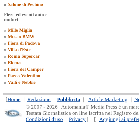
»
Salone di Pechino
Fiere ed eventi auto e
motori
»
Mille Miglia
»
Museo BMW
»
Fiera di Padova
»
Villa d'Este
»
Roma Supercar
»
Eicma
»
Fiera del Camper
»
Parco Valentino
»
Valli e Nebbie
[
Home
|
Redazione
|
Pubblicità
|
Article Marketing
|
N
© 2007 - 20
26 Automania® Media Press è un marchio 
Testata Giornalistica on line iscritta nel Registro d
Condizioni d'uso
|
Privacy
| [
Aggiungi ai prefer