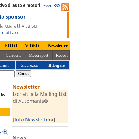
ivo di auto e motori
-
Feed RSS
io sponsor
 tua attività su
ntattaci
|
|
|
FOTO
VIDEO
Newsletter
Curiosità
Motorsport
Report
Crash
Sicurezza
Il Legale
Newsletter
Iscriviti alla Mailing List
le.
di Automania®
[
Info Newsletter
»]
e
News