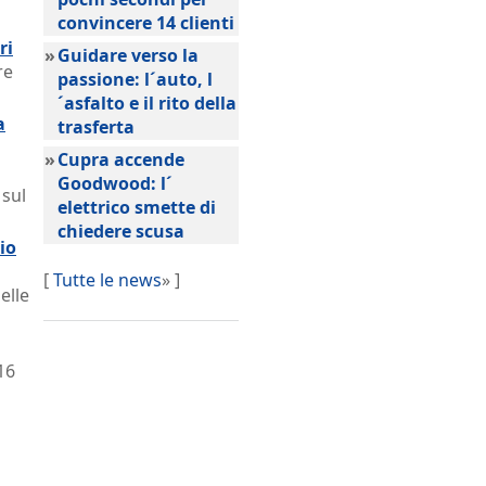
convincere 14 clienti
ri
»
Guidare verso la
re
passione: l´auto, l
´asfalto e il rito della
a
trasferta
»
Cupra accende
Goodwood: l´
 sul
elettrico smette di
chiedere scusa
io
[
Tutte le news
» ]
elle
16