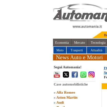
www.automania.it
H
Economia
Mercato
Tecnologia
Moto
Trasporti
Attualità
News Auto e Motori
Segui Automania!
F
S
F
Case automobilistiche
»
Alfa Romeo
»
Aston Martin
»
Audi