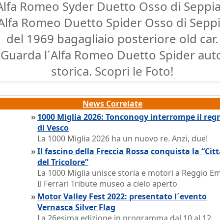
Alfa Romeo Syder Duetto Osso di Seppia
Alfa Romeo Duetto Spider Osso di Sepp
del 1969 bagagliaio posteriore old car.
Guarda l´Alfa Romeo Duetto Spider aut
storica. Scopri le Foto!
News Correlate
»
1000 Miglia 2026: Tonconogy interrompe il reg
di Vesco
La 1000 Miglia 2026 ha un nuovo re. Anzi, due!
»
Il fascino della Freccia Rossa conquista la “Cit
del Tricolore”
La 1000 Miglia unisce storia e motori a Reggio Emi
Il Ferrari Tribute museo a cielo aperto
»
Motor Valley Fest 2022: presentato l´evento
Vernasca Silver Flag
La 26esima edizione in programma dal 10 al 12