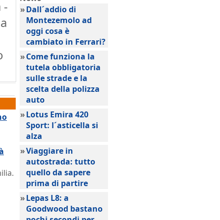
 -
»
Dall´addio di
ia
Montezemolo ad
oggi cosa è
cambiato in Ferrari?
o
»
Come funziona la
tutela obbligatoria
sulle strade e la
scelta della polizza
auto
»
Lotus Emira 420
no
Sport: l´asticella si
alza
»
Viaggiare in
tà
autostrada: tutto
quello da sapere
lia.
prima di partire
»
Lepas L8: a
Goodwood bastano
pochi secondi per