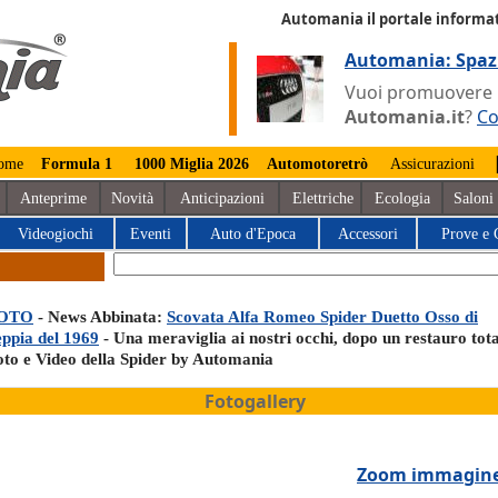
Automania il portale informat
Automania: Spaz
Vuoi promuovere la
Automania.it
?
Co
ome
Formula 1
1000 Miglia 2026
Automotoretrò
Assicurazioni
Anteprime
Novità
Anticipazioni
Elettriche
Ecologia
Saloni
Videogiochi
Eventi
Auto d'Epoca
Accessori
Prove e 
OTO
- News Abbinata:
Scovata Alfa Romeo Spider Duetto Osso di
eppia del 1969
- Una meraviglia ai nostri occhi, dopo un restauro tota
oto e Video della Spider by Automania
Fotogallery
Zoom immagin