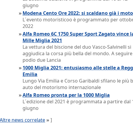
giugno
»
Modena Cento Ore 2022: si scaldano già i moto
L´evento motoristicoo è programmato per ottob
2022
»
Alfa Romeo 6C 1750 Super Sport Zagato vince l
Mille Miglia 2021
La vettura del biscione del duo Vasco-Salvinelli si
aggiudica la corsa più bella del mondo. A seguire
podio due Lancia
»
1000 Miglia 2021: entusiasmo alle stelle a Regg
Emilia
Lungo Via Emilia e Corso Garibaldi sfilano le più b
auto del motorismo internazionale
»
Alfa Romeo pronta per la 1000 Miglia
L´edizione del 2021 è programmata a partire dal 
giugno
Altre news correlate
»
]