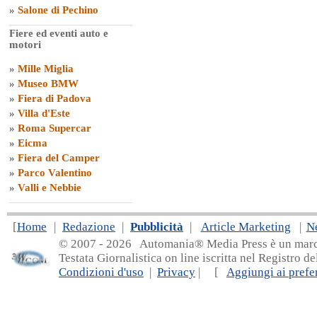
»
Salone di Pechino
Fiere ed eventi auto e
motori
»
Mille Miglia
»
Museo BMW
»
Fiera di Padova
»
Villa d'Este
»
Roma Supercar
»
Eicma
»
Fiera del Camper
»
Parco Valentino
»
Valli e Nebbie
[
Home
|
Redazione
|
Pubblicità
|
Article Marketing
|
N
© 2007 - 20
26 Automania® Media Press è un marchio 
Testata Giornalistica on line iscritta nel Registro d
Condizioni d'uso
|
Privacy
| [
Aggiungi ai prefer