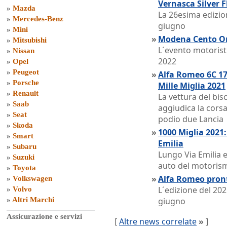
Vernasca Silver F
»
Mazda
La 26esima edizio
»
Mercedes-Benz
giugno
»
Mini
»
Modena Cento Ore
»
Mitsubishi
L´evento motoris
»
Nissan
2022
»
Opel
»
Peugeot
»
Alfa Romeo 6C 17
»
Porsche
Mille Miglia 2021
»
Renault
La vettura del bis
»
Saab
aggiudica la corsa
»
Seat
podio due Lancia
»
Skoda
»
1000 Miglia 2021:
»
Smart
Emilia
»
Subaru
Lungo Via Emilia e
»
Suzuki
auto del motorism
»
Toyota
»
Alfa Romeo pront
»
Volkswagen
L´edizione del 20
»
Volvo
»
Altri Marchi
giugno
Assicurazione e servizi
[
Altre news correlate
»
]