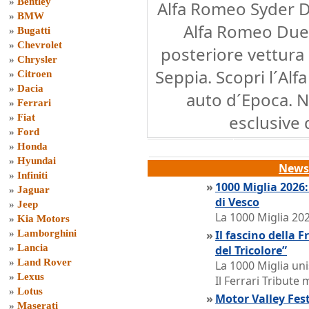
»
Bentley
Alfa Romeo Syder D
»
BMW
Alfa Romeo Duet
»
Bugatti
»
Chevrolet
posteriore vettura 
»
Chrysler
Seppia. Scopri l´Al
»
Citroen
»
Dacia
auto d´Epoca. N
»
Ferrari
esclusive 
»
Fiat
»
Ford
»
Honda
»
Hyundai
News 
»
Infiniti
»
1000 Miglia 2026
»
Jaguar
di Vesco
»
Jeep
La 1000 Miglia 202
»
Kia Motors
»
Lamborghini
»
Il fascino della 
»
Lancia
del Tricolore”
»
Land Rover
La 1000 Miglia uni
»
Lexus
Il Ferrari Tribute
»
Lotus
»
Motor Valley Fes
»
Maserati