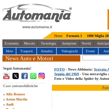
www.automania.it
Home
Formula 1
1000 Miglia 20
Economia
Mercato
Tecnologia
Anteprime
Novità
Anticipa
Moto
Trasporti
Attualità
Videogiochi
Eventi
Aut
News Auto e Motori
Segui Automania!
FOTO
- News Abbinata:
Scovata 
Seppia del 1969
- Una meraviglia a
Foto e Video della Spider by Auto
Case automobilistiche
Fot
»
Alfa Romeo
»
Aston Martin
»
Audi