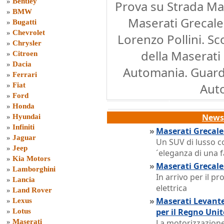
»
Bentley
Prova su Strada Mas
»
BMW
Maserati Grecale 
»
Bugatti
»
Chevrolet
Lorenzo Pollini. Sc
»
Chrysler
della Maserati
»
Citroen
»
Dacia
Automania. Guarda
»
Ferrari
Aut
»
Fiat
»
Ford
»
Honda
News 
»
Hyundai
»
Infiniti
»
Maserati Grecale
»
Jaguar
Un SUV di lusso co
»
Jeep
´eleganza di una f
»
Kia Motors
»
Maserati Grecale:
»
Lamborghini
In arrivo per il p
»
Lancia
elettrica
»
Land Rover
»
Maserati Levante
»
Lexus
per il Regno Unit
»
Lotus
»
Maserati
La motorizzazione 