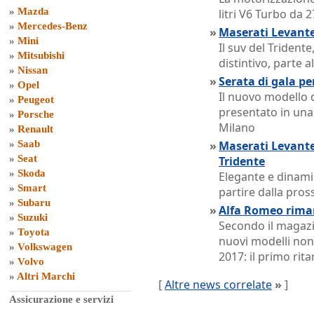
»
Mazda
litri V6 Turbo da 
»
Mercedes-Benz
»
Maserati Levante
»
Mini
Il suv del Tridente
»
Mitsubishi
distintivo, parte a
»
Nissan
»
Serata di gala pe
»
Opel
Il nuovo modello 
»
Peugeot
presentato in una
»
Porsche
Milano
»
Renault
»
Saab
»
Maserati Levante:
»
Seat
Tridente
»
Skoda
Elegante e dinami
»
Smart
partire dalla pro
»
Subaru
»
Alfa Romeo riman
»
Suzuki
Secondo il magaz
»
Toyota
nuovi modelli non
»
Volkswagen
2017: il primo rita
»
Volvo
»
Altri Marchi
[
Altre news correlate
»
]
Assicurazione e servizi