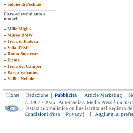
»
Salone di Pechino
Fiere ed eventi auto e
motori
»
Mille Miglia
»
Museo BMW
»
Fiera di Padova
»
Villa d'Este
»
Roma Supercar
»
Eicma
»
Fiera del Camper
»
Parco Valentino
»
Valli e Nebbie
[
Home
|
Redazione
|
Pubblicità
|
Article Marketing
|
N
© 2007 - 20
26 Automania® Media Press è un marchio 
Testata Giornalistica on line iscritta nel Registro d
Condizioni d'uso
|
Privacy
| [
Aggiungi ai prefer