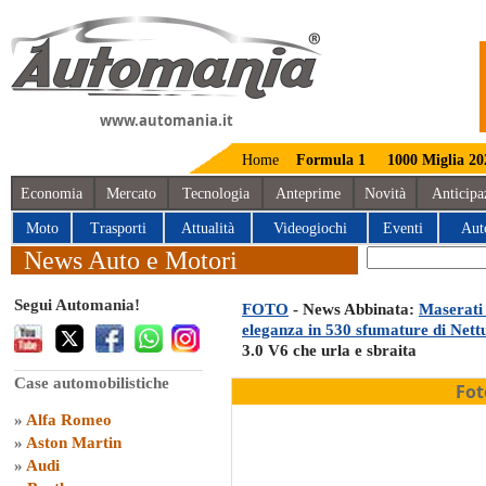
www.automania.it
Home
Formula 1
1000 Miglia 20
Economia
Mercato
Tecnologia
Anteprime
Novità
Anticipa
Moto
Trasporti
Attualità
Videogiochi
Eventi
Aut
News Auto e Motori
Segui Automania!
FOTO
- News Abbinata:
Maserati 
eleganza in 530 sfumature di Net
3.0 V6 che urla e sbraita
Case automobilistiche
Fot
»
Alfa Romeo
»
Aston Martin
»
Audi