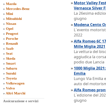
»
Motor Valley Fes
»
Mazda
Vernasca Silver F
»
Mercedes-Benz
La 26esima edizio
»
Mini
giugno
»
Mitsubishi
»
Nissan
»
Modena Cento Ore
»
Opel
L´evento motoris
»
Peugeot
2022
»
Porsche
»
Alfa Romeo 6C 17
»
Renault
Mille Miglia 2021
»
Saab
La vettura del bis
»
Seat
aggiudica la corsa
»
Skoda
podio due Lancia
»
Smart
»
1000 Miglia 2021:
»
Subaru
Emilia
»
Suzuki
Lungo Via Emilia e
»
Toyota
auto del motorism
»
Volkswagen
»
Volvo
»
Alfa Romeo pront
»
Altri Marchi
L´edizione del 20
giugno
Assicurazione e servizi