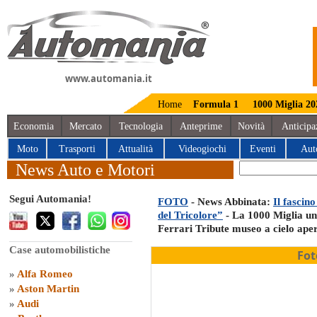
www.automania.it
Home
Formula 1
1000 Miglia 20
Economia
Mercato
Tecnologia
Anteprime
Novità
Anticipa
Moto
Trasporti
Attualità
Videogiochi
Eventi
Aut
News Auto e Motori
Segui Automania!
FOTO
- News Abbinata:
Il fascin
del Tricolore”
- La 1000 Miglia uni
Ferrari Tribute museo a cielo ape
Case automobilistiche
Fot
»
Alfa Romeo
»
Aston Martin
»
Audi