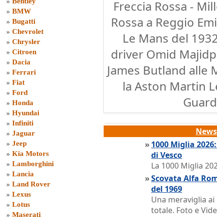
»
Bentley
Freccia Rossa - Mill
»
BMW
Rossa a Reggio Emil
»
Bugatti
»
Chevrolet
Le Mans del 1932 
»
Chrysler
driver Omid Majidp
»
Citroen
»
Dacia
James Butland alle M
»
Ferrari
la Aston Martin L
»
Fiat
»
Ford
Guarda
»
Honda
»
Hyundai
»
Infiniti
News 
»
Jaguar
»
1000 Miglia 2026
»
Jeep
»
Kia Motors
di Vesco
»
Lamborghini
La 1000 Miglia 202
»
Lancia
»
Scovata Alfa Rom
»
Land Rover
del 1969
»
Lexus
Una meraviglia ai
»
Lotus
totale. Foto e Vi
»
Maserati