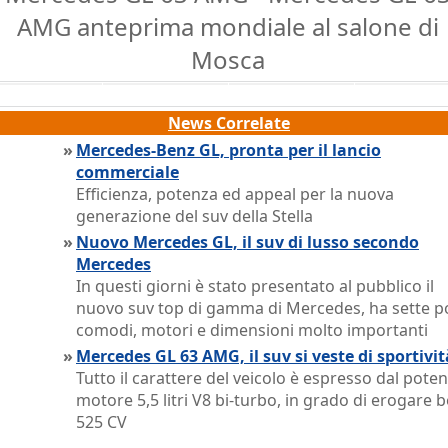
AMG anteprima mondiale al salone di
Mosca
News Correlate
»
Mercedes-Benz GL, pronta per il lancio
commerciale
Efficienza, potenza ed appeal per la nuova
generazione del suv della Stella
»
Nuovo Mercedes GL, il suv di lusso secondo
Mercedes
In questi giorni è stato presentato al pubblico il
nuovo suv top di gamma di Mercedes, ha sette p
comodi, motori e dimensioni molto importanti
»
Mercedes GL 63 AMG, il suv si veste di sportivit
Tutto il carattere del veicolo è espresso dal pote
motore 5,5 litri V8 bi-turbo, in grado di erogare 
525 CV