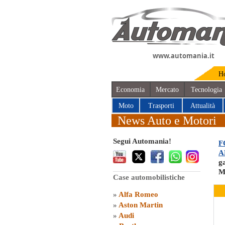
www.automania.it
H
Economia
Mercato
Tecnologia
Moto
Trasporti
Attualità
News Auto e Motori
Segui Automania!
F
A
g
M
Case automobilistiche
»
Alfa Romeo
»
Aston Martin
»
Audi