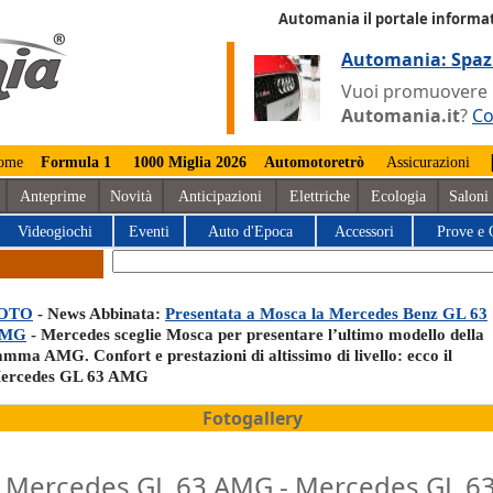
Automania il portale informat
Automania: Spaz
Vuoi promuovere la
Automania.it
?
Co
ome
Formula 1
1000 Miglia 2026
Automotoretrò
Assicurazioni
Anteprime
Novità
Anticipazioni
Elettriche
Ecologia
Saloni
Videogiochi
Eventi
Auto d'Epoca
Accessori
Prove e 
OTO
- News Abbinata:
Presentata a Mosca la Mercedes Benz GL 63
MG
- Mercedes sceglie Mosca per presentare l’ultimo modello della
amma AMG. Confort e prestazioni di altissimo di livello: ecco il
ercedes GL 63 AMG
Fotogallery
Mercedes GL 63 AMG - Mercedes GL 6