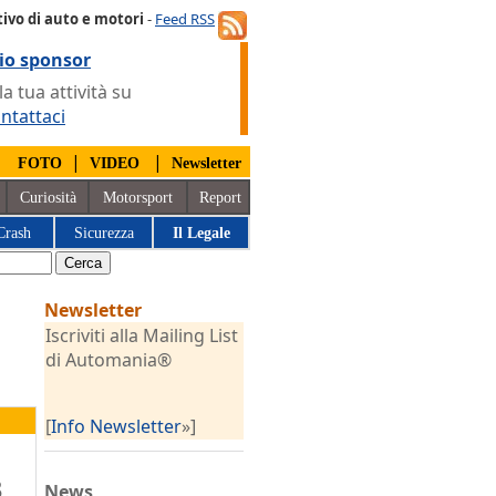
ivo di auto e motori
-
Feed RSS
io sponsor
 tua attività su
ntattaci
|
|
|
FOTO
VIDEO
Newsletter
Curiosità
Motorsport
Report
Crash
Sicurezza
Il Legale
Newsletter
Iscriviti alla Mailing List
di Automania®
[
Info Newsletter
»]
3
News