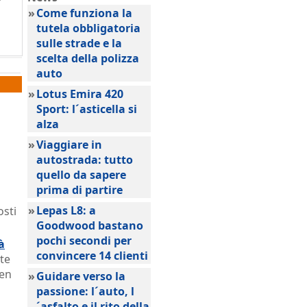
»
Come funziona la
tutela obbligatoria
sulle strade e la
scelta della polizza
auto
»
Lotus Emira 420
Sport: l´asticella si
alza
»
Viaggiare in
autostrada: tutto
quello da sapere
prima di partire
»
Lepas L8: a
osti
Goodwood bastano
pochi secondi per
à
convincere 14 clienti
nte
ben
»
Guidare verso la
passione: l´auto, l
´asfalto e il rito della