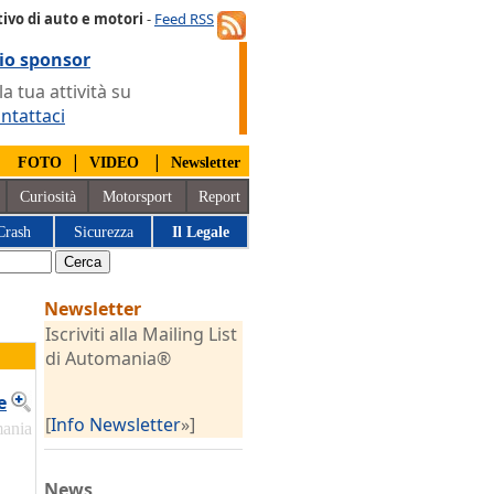
ivo di auto e motori
-
Feed RSS
io sponsor
 tua attività su
ntattaci
|
|
|
FOTO
VIDEO
Newsletter
Curiosità
Motorsport
Report
Crash
Sicurezza
Il Legale
Newsletter
Iscriviti alla Mailing List
di Automania®
e
[
Info Newsletter
»]
mania
News