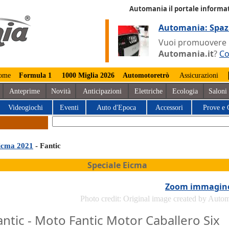
Automania il portale informat
Automania: Spaz
Vuoi promuovere la
Automania.it
?
Co
ome
Formula 1
1000 Miglia 2026
Automotoretrò
Assicurazioni
Anteprime
Novità
Anticipazioni
Elettriche
Ecologia
Saloni
Videogiochi
Eventi
Auto d'Epoca
Accessori
Prove e 
icma 2021
- Fantic
Speciale Eicma
Zoom immagin
Photo credit: Original image created by Auto
antic - Moto Fantic Motor Caballero Six