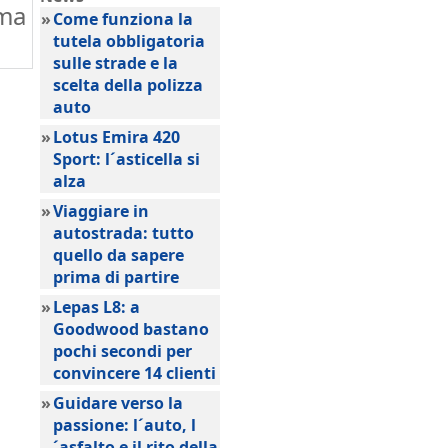
cma
»
Come funziona la
tutela obbligatoria
sulle strade e la
scelta della polizza
auto
»
Lotus Emira 420
Sport: l´asticella si
alza
»
Viaggiare in
autostrada: tutto
quello da sapere
prima di partire
»
Lepas L8: a
Goodwood bastano
pochi secondi per
convincere 14 clienti
»
Guidare verso la
passione: l´auto, l
´asfalto e il rito della