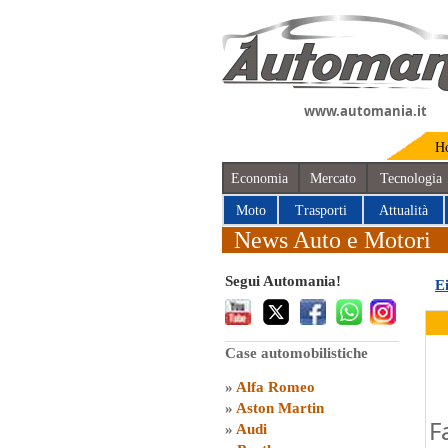
www.automania.it
H
Economia
Mercato
Tecnologia
Moto
Trasporti
Attualità
News Auto e Motori
Segui Automania!
E
Case automobilistiche
»
Alfa Romeo
»
Aston Martin
F
»
Audi