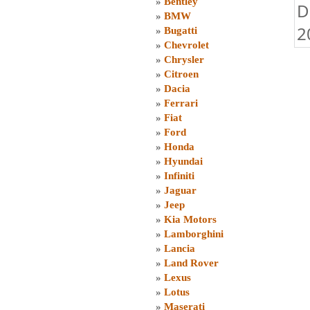
»
Bentley
D
»
BMW
2
»
Bugatti
»
Chevrolet
»
Chrysler
»
Citroen
»
Dacia
»
Ferrari
»
Fiat
»
Ford
»
Honda
»
Hyundai
»
Infiniti
»
Jaguar
»
Jeep
»
Kia Motors
»
Lamborghini
»
Lancia
»
Land Rover
»
Lexus
»
Lotus
»
Maserati