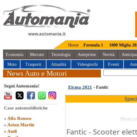
www.automania.it
Home
Formula 1
1000 Miglia 20
Economia
Mercato
Tecnologia
Anteprime
Novità
Anticipa
Moto
Trasporti
Attualità
Videogiochi
Eventi
Aut
News Auto e Motori
Segui Automania!
Eicma 2021
- Fantic
Spec
Case automobilistiche
»
Alfa Romeo
Photo cr
»
Aston Martin
Fantic - Scooter elet
»
Audi