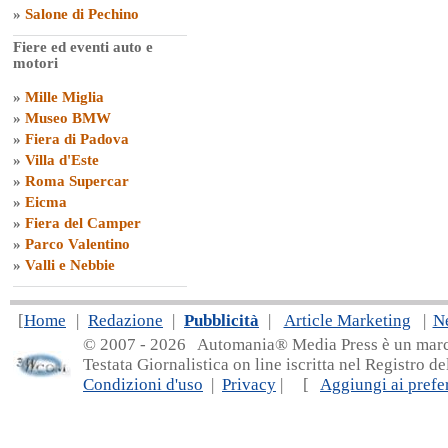
»
Salone di Pechino
Fiere ed eventi auto e
motori
»
Mille Miglia
»
Museo BMW
»
Fiera di Padova
»
Villa d'Este
»
Roma Supercar
»
Eicma
»
Fiera del Camper
»
Parco Valentino
»
Valli e Nebbie
[
Home
|
Redazione
|
Pubblicità
|
Article Marketing
|
N
© 2007 - 20
26 Automania® Media Press è un marchio 
Testata Giornalistica on line iscritta nel Registro d
Condizioni d'uso
|
Privacy
| [
Aggiungi ai prefer