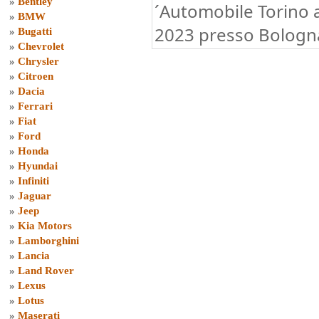
»
Bentley
´Automobile Torino 
»
BMW
2023 presso Bologna
»
Bugatti
»
Chevrolet
»
Chrysler
»
Citroen
»
Dacia
»
Ferrari
»
Fiat
»
Ford
»
Honda
»
Hyundai
»
Infiniti
»
Jaguar
»
Jeep
»
Kia Motors
»
Lamborghini
»
Lancia
»
Land Rover
»
Lexus
»
Lotus
»
Maserati