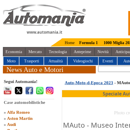
www.automania.it
Home
Formula 1
1000 Miglia 20
Economia
Mercato
Tecnologia
Anteprime
Novità
Anticipa
Moto
Trasporti
Attualità
Videogiochi
Eventi
Aut
News Auto e Motori
Segui Automania!
Auto-Moto-d-Epoca 2023
- MAut
Speciale Au
Case automobilistiche
»
Alfa Romeo
Photo cr
»
Aston Martin
MAuto - Museo Inter
»
Audi