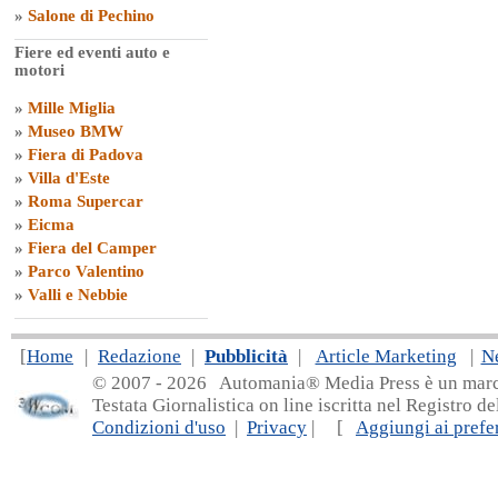
»
Salone di Pechino
Fiere ed eventi auto e
motori
»
Mille Miglia
»
Museo BMW
»
Fiera di Padova
»
Villa d'Este
»
Roma Supercar
»
Eicma
»
Fiera del Camper
»
Parco Valentino
»
Valli e Nebbie
[
Home
|
Redazione
|
Pubblicità
|
Article Marketing
|
N
© 2007 - 20
26 Automania® Media Press è un marchio 
Testata Giornalistica on line iscritta nel Registro d
Condizioni d'uso
|
Privacy
| [
Aggiungi ai prefer