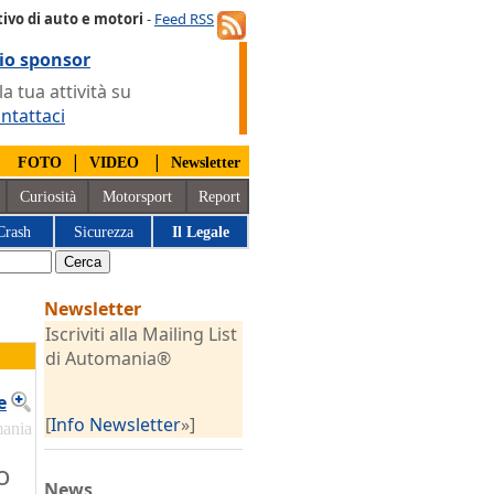
ivo di auto e motori
-
Feed RSS
io sponsor
 tua attività su
ntattaci
|
|
|
FOTO
VIDEO
Newsletter
Curiosità
Motorsport
Report
Crash
Sicurezza
Il Legale
Newsletter
Iscriviti alla Mailing List
di Automania®
e
[
Info Newsletter
»]
mania
o
News