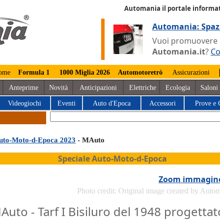
Automania il portale informat
Automania: Spaz
Vuoi promuovere la
Automania.it
?
Co
ome
Formula 1
1000 Miglia 2026
Automotoretrò
Assicurazioni
Anteprime
Novità
Anticipazioni
Elettriche
Ecologia
Saloni
Videogiochi
Eventi
Auto d'Epoca
Accessori
Prove e 
uto-Moto-d-Epoca 2023
- MAuto
Speciale Auto-Moto-d-Epoca
Zoom immagin
Photo credit: Original image created by Auto
Auto - Tarf I Bisiluro del 1948 progettat