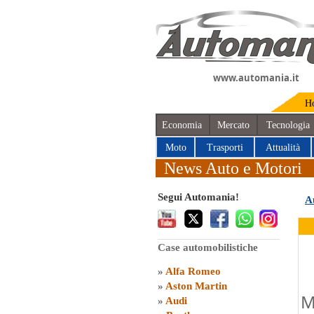
www.automania.it
H
Economia
Mercato
Tecnologia
Moto
Trasporti
Attualità
News Auto e Motori
Segui Automania!
A
Case automobilistiche
»
Alfa Romeo
»
Aston Martin
M
»
Audi