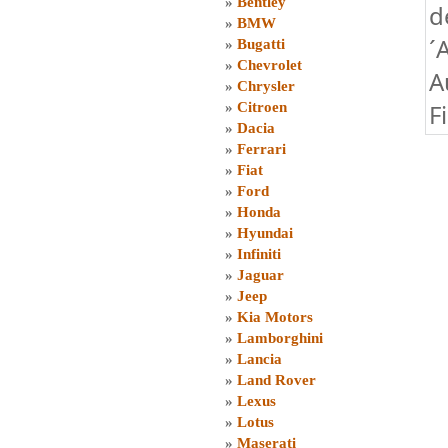
»
Bentley
d
»
BMW
´
»
Bugatti
»
Chevrolet
A
»
Chrysler
F
»
Citroen
»
Dacia
»
Ferrari
»
Fiat
»
Ford
»
Honda
»
Hyundai
»
Infiniti
»
Jaguar
»
Jeep
»
Kia Motors
»
Lamborghini
»
Lancia
»
Land Rover
»
Lexus
»
Lotus
»
Maserati