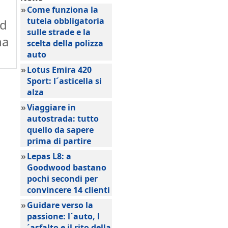
»
Come funziona la
tutela obbligatoria
ad
sulle strade e la
na
scelta della polizza
auto
»
Lotus Emira 420
Sport: l´asticella si
alza
»
Viaggiare in
autostrada: tutto
quello da sapere
prima di partire
»
Lepas L8: a
Goodwood bastano
pochi secondi per
convincere 14 clienti
»
Guidare verso la
passione: l´auto, l
´asfalto e il rito della