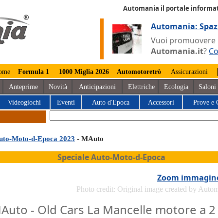
Automania il portale informat
Automania: Spaz
Vuoi promuovere la
Automania.it
?
Co
ome
Formula 1
1000 Miglia 2026
Automotoretrò
Assicurazioni
Anteprime
Novità
Anticipazioni
Elettriche
Ecologia
Saloni
Videogiochi
Eventi
Auto d'Epoca
Accessori
Prove e 
uto-Moto-d-Epoca 2023
- MAuto
Speciale Auto-Moto-d-Epoca
Zoom immagin
Photo credit: Original image created by Auto
Auto - Old Cars La Mancelle motore a 2