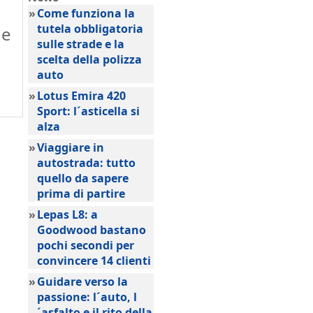
»
Come funziona la
tutela obbligatoria
 e
sulle strade e la
scelta della polizza
auto
»
Lotus Emira 420
Sport: l´asticella si
alza
»
Viaggiare in
autostrada: tutto
quello da sapere
prima di partire
»
Lepas L8: a
Goodwood bastano
pochi secondi per
convincere 14 clienti
»
Guidare verso la
passione: l´auto, l
´asfalto e il rito della