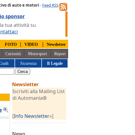
ivo di auto e motori
-
Feed RSS
io sponsor
 tua attività su
ntattaci
|
|
|
FOTO
VIDEO
Newsletter
Curiosità
Motorsport
Report
Crash
Sicurezza
Il Legale
Newsletter
Iscriviti alla Mailing List
di Automania®
e
[
Info Newsletter
»]
mania
News