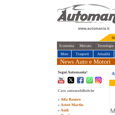
www.automania.it
H
Economia
Mercato
Tecnologia
Moto
Trasporti
Attualità
News Auto e Motori
Segui Automania!
A
Case automobilistiche
»
Alfa Romeo
»
Aston Martin
M
»
Audi