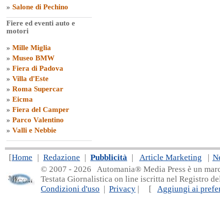
»
Salone di Pechino
Fiere ed eventi auto e
motori
»
Mille Miglia
»
Museo BMW
»
Fiera di Padova
»
Villa d'Este
»
Roma Supercar
»
Eicma
»
Fiera del Camper
»
Parco Valentino
»
Valli e Nebbie
[
Home
|
Redazione
|
Pubblicità
|
Article Marketing
|
N
© 2007 - 20
26 Automania® Media Press è un marchio 
Testata Giornalistica on line iscritta nel Registro d
Condizioni d'uso
|
Privacy
| [
Aggiungi ai prefer