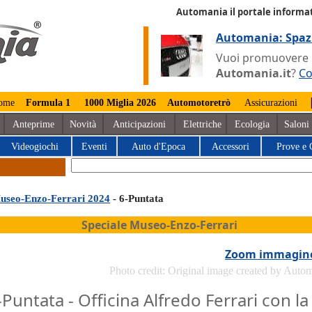
Automania il portale informat
Automania: Spaz
Vuoi promuovere la
Automania.it
?
Co
ome
Formula 1
1000 Miglia 2026
Automotoretrò
Assicurazioni
Anteprime
Novità
Anticipazioni
Elettriche
Ecologia
Saloni
Videogiochi
Eventi
Auto d'Epoca
Accessori
Prove e 
useo-Enzo-Ferrari 2024
- 6-Puntata
Speciale Museo-Enzo-Ferrari
Zoom immagin
Photo credit: Original image created by Auto
-Puntata - Officina Alfredo Ferrari con la