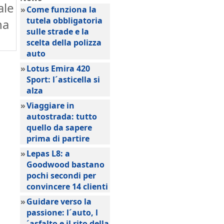
ale
»
Come funziona la
tutela obbligatoria
na
sulle strade e la
scelta della polizza
auto
»
Lotus Emira 420
Sport: l´asticella si
alza
»
Viaggiare in
autostrada: tutto
quello da sapere
prima di partire
»
Lepas L8: a
Goodwood bastano
pochi secondi per
convincere 14 clienti
»
Guidare verso la
passione: l´auto, l
´asfalto e il rito della