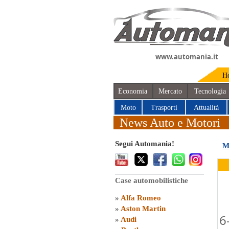
www.automania.it
H
Economia
Mercato
Tecnologia
Moto
Trasporti
Attualità
News Auto e Motori
Segui Automania!
M
Case automobilistiche
»
Alfa Romeo
»
Aston Martin
6
»
Audi