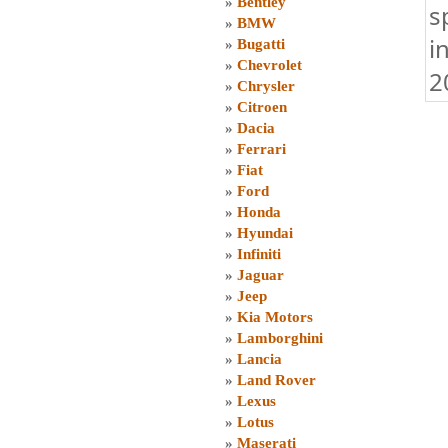
»
Bentley
s
»
BMW
i
»
Bugatti
»
Chevrolet
2
»
Chrysler
»
Citroen
»
Dacia
»
Ferrari
»
Fiat
»
Ford
»
Honda
»
Hyundai
»
Infiniti
»
Jaguar
»
Jeep
»
Kia Motors
»
Lamborghini
»
Lancia
»
Land Rover
»
Lexus
»
Lotus
»
Maserati