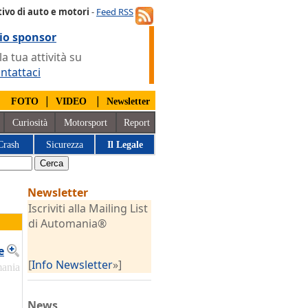
ivo di auto e motori
-
Feed RSS
io sponsor
 tua attività su
ntattaci
|
|
|
FOTO
VIDEO
Newsletter
Curiosità
Motorsport
Report
Crash
Sicurezza
Il Legale
Newsletter
Iscriviti alla Mailing List
di Automania®
e
[
Info Newsletter
»]
mania
News