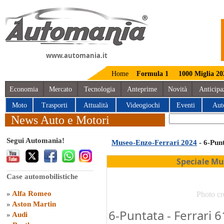
www.automania.it
Home
Formula 1
1000 Miglia 20
Economia
Mercato
Tecnologia
Anteprime
Novità
Anticipa
Moto
Trasporti
Attualità
Videogiochi
Eventi
Aut
News Auto e Motori
Segui Automania!
Museo-Enzo-Ferrari 2024
- 6-Pun
Speciale Mu
Case automobilistiche
»
Alfa Romeo
Photo cr
»
Aston Martin
6-Puntata - Ferrari 61
»
Audi