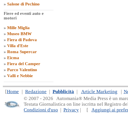
»
Salone di Pechino
Fiere ed eventi auto e
motori
»
Mille Miglia
»
Museo BMW
»
Fiera di Padova
»
Villa d'Este
»
Roma Supercar
»
Eicma
»
Fiera del Camper
»
Parco Valentino
»
Valli e Nebbie
[
Home
|
Redazione
|
Pubblicità
|
Article Marketing
|
N
© 2007 - 20
26 Automania® Media Press è un marchio 
Testata Giornalistica on line iscritta nel Registro d
Condizioni d'uso
|
Privacy
| [
Aggiungi ai prefer