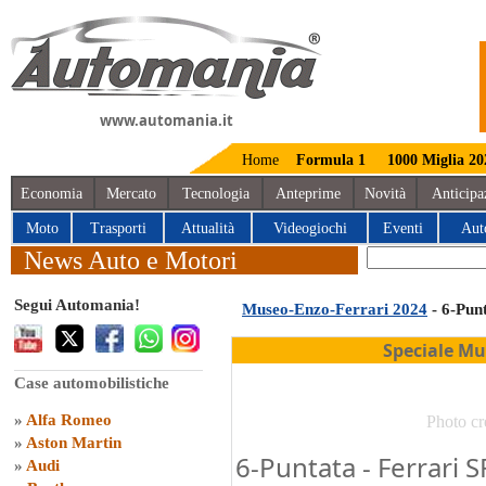
www.automania.it
Home
Formula 1
1000 Miglia 20
Economia
Mercato
Tecnologia
Anteprime
Novità
Anticipa
Moto
Trasporti
Attualità
Videogiochi
Eventi
Aut
News Auto e Motori
Segui Automania!
Museo-Enzo-Ferrari 2024
- 6-Pun
Speciale Mu
Case automobilistiche
»
Alfa Romeo
Photo cr
»
Aston Martin
6-Puntata - Ferrari S
»
Audi