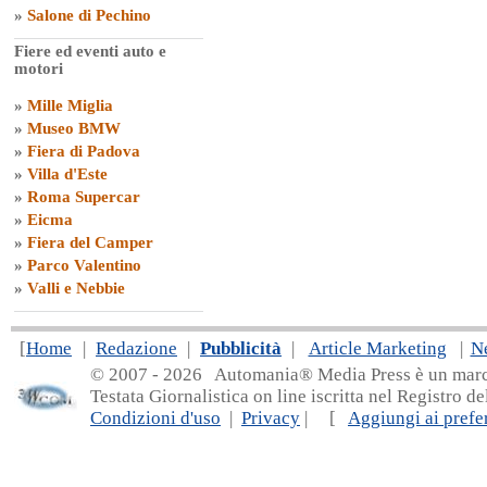
»
Salone di Pechino
Fiere ed eventi auto e
motori
»
Mille Miglia
»
Museo BMW
»
Fiera di Padova
»
Villa d'Este
»
Roma Supercar
»
Eicma
»
Fiera del Camper
»
Parco Valentino
»
Valli e Nebbie
[
Home
|
Redazione
|
Pubblicità
|
Article Marketing
|
N
© 2007 - 20
26 Automania® Media Press è un marchio 
Testata Giornalistica on line iscritta nel Registro d
Condizioni d'uso
|
Privacy
| [
Aggiungi ai prefer