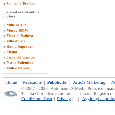
»
Salone di Pechino
Fiere ed eventi auto e
motori
»
Mille Miglia
»
Museo BMW
»
Fiera di Padova
»
Villa d'Este
»
Roma Supercar
»
Eicma
»
Fiera del Camper
»
Parco Valentino
»
Valli e Nebbie
[
Home
|
Redazione
|
Pubblicità
|
Article Marketing
|
N
© 2007 - 20
26 Automania® Media Press è un marchio 
Testata Giornalistica on line iscritta nel Registro d
Condizioni d'uso
|
Privacy
| [
Aggiungi ai prefer