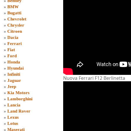
»
Bentley
»
BMW
»
Bugatti
»
Chevrolet
»
Chrysler
»
Citroen
»
Dacia
»
Ferrari
»
Fiat
»
Ford
»
Honda
»
Hyundai
»
Infiniti
Nuova Ferrari F12 Berlinetta
»
Jaguar
»
Jeep
»
Kia Motors
»
Lamborghini
»
Lancia
»
Land Rover
»
Lexus
»
Lotus
»
Maserati