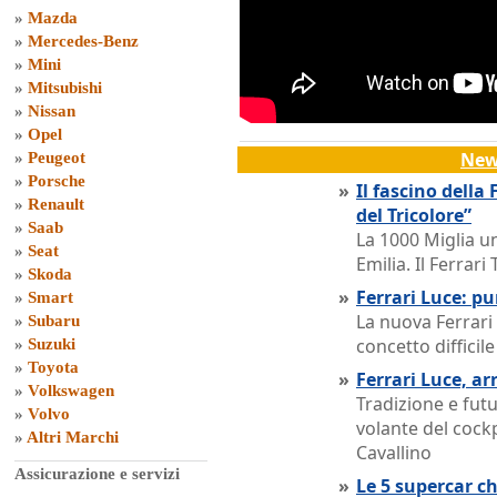
»
Mazda
»
Mercedes-Benz
»
Mini
»
Mitsubishi
»
Nissan
»
Opel
New
»
Peugeot
»
Porsche
»
Il fascino della
»
Renault
del Tricolore”
»
Saab
La 1000 Miglia u
»
Seat
Emilia. Il Ferrar
»
Skoda
»
Ferrari Luce: pu
»
Smart
La nuova Ferrari
»
Subaru
concetto difficile
»
Suzuki
»
Toyota
»
Ferrari Luce, arr
»
Volkswagen
Tradizione e futu
»
Volvo
volante del cockp
»
Altri Marchi
Cavallino
Assicurazione e servizi
»
Le 5 supercar c