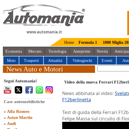
www.automania.it
Home
Formula 1
1000 Miglia 20
Economia
Mercato
Tecnologia
Anteprime
Novità
Anticipa
Moto
Trasporti
Attualità
Videogiochi
Eventi
Aut
News Auto e Motori
Segui Automania!
Video della nuova Ferrari F12berl
News abbinata ai video:
Svelat
F12berlinetta
Case automobilistiche
»
Alfa Romeo
Test di guida della Ferrari F12
»
Aston Martin
Felipe Massa sul circuito di Fi
»
Audi