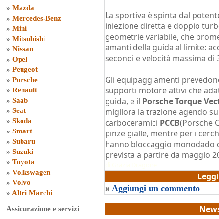
»
Mazda
La sportiva è spinta dal potente 
»
Mercedes-Benz
iniezione diretta e doppio tu
»
Mini
geometrie variabile, che promet
»
Mitsubishi
amanti della guida al limite: a
»
Nissan
secondi e velocità massima di
»
Opel
»
Peugeot
Gli equipaggiamenti prevedono
»
Porsche
supporti motore attivi che ada
»
Renault
guida, e il
Porsche Torque Vec
»
Saab
»
Seat
migliora la trazione agendo sui 
»
Skoda
carboceramici
PCCB
(Porsche 
»
Smart
pinze gialle, mentre per i cerch
»
Subaru
hanno bloccaggio monodado ce
»
Suzuki
prevista a partire da maggio 2
»
Toyota
di
Grazia Dragone
»
Volkswagen
Legg
»
Volvo
»
Aggiungi un commento
»
Altri Marchi
News
Assicurazione e servizi