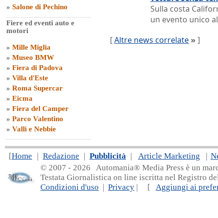
»
Salone di Pechino
Sulla costa Califor
un evento unico al
Fiere ed eventi auto e
motori
[
Altre news correlate
»
]
»
Mille Miglia
»
Museo BMW
»
Fiera di Padova
»
Villa d'Este
»
Roma Supercar
»
Eicma
»
Fiera del Camper
»
Parco Valentino
»
Valli e Nebbie
[
Home
|
Redazione
|
Pubblicità
|
Article Marketing
|
N
© 2007 - 20
26 Automania® Media Press è un marchio 
Testata Giornalistica on line iscritta nel Registro d
Condizioni d'uso
|
Privacy
| [
Aggiungi ai prefer