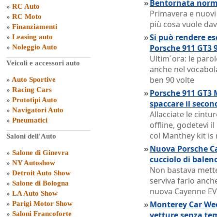
»
Bentornata norma
»
RC Auto
Primavera e nuovi
»
RC Moto
più cosa vuole dav
»
Finanziamenti
»
Si può rendere es
»
Leasing auto
Porsche 911 GT3 9
»
Noleggio Auto
Ultim´ora: le paro
Veicoli e accessori auto
anche nel vocabola
ben 90 volte
»
Auto Sportive
»
Racing Cars
»
Porsche 911 GT3 
»
Prototipi Auto
spaccare il secon
»
Navigatori Auto
Allacciate le cintur
»
Pneumatici
offline, godetevi i
col Manthey kit is
Saloni dell'Auto
»
Nuova Porsche Ca
»
Salone di Ginevra
cucciolo di balen
»
NY Autoshow
Non bastava metter
»
Detroit Auto Show
serviva farlo anche
»
Salone di Bologna
nuova Cayenne EV
»
LA Auto Show
»
Monterey Car Week
»
Parigi Motor Show
»
Saloni Francoforte
vetture senza te