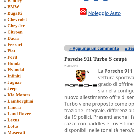
»
Bentley
»
BMW
Noleggio Auto
»
Bugatti
»
Chevrolet
»
Chrysler
»
Citroen
»
Dacia
»
Ferrari
» Aggiungi un commento
» Se
»
Fiat
»
Ford
Porsche 911 Turbo S coupè
»
Honda
20/02/2010
»
Hyundai
La
Porsche 911
»
Infiniti
vettura sportiv
»
Jaguar
grado di offrire
»
Jeep
sia nella config
»
Kia Motors
nuovo allestimento offre di ser
»
Lamborghini
Turbo viene proposto come opt
»
Lancia
trazione integrale, differenzia
»
Land Rover
da 19 pollici. Presenti anche i fa
»
Lexus
razze con paddles e i rivestimen
»
Lotus
disponibili nelle tonalità nero
»
Maserati