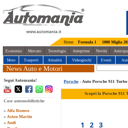
www.automania.it
Home
Formula 1
1000 Miglia 20
Economia
Mercato
Tecnologia
Anteprime
Novità
Anticipa
Moto
Trasporti
Attualità
Videogiochi
Eventi
Aut
News Auto e Motori
Segui Automania!
Porsche
- Auto Porsche 911 Turbo
Scopri la Porsche 911 
Case automobilistiche
»
Alfa Romeo
»
Aston Martin
1
2
3
»
Audi