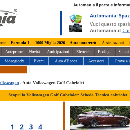
Automania il portale informat
Automania: Spaz
Vuoi questo spazio
Automania.it
Con
ome
Formula 1
1000 Miglia 2026
Automotoretrò
Assicurazioni
Anteprime
Novità
Anticipazioni
Elettriche
Ecologia
Saloni
Videogiochi
Eventi
Auto d'Epoca
Accessori
Prove e 
olkswagen
- Auto Volkswagen Golf Cabriolet
Scopri la Volkswagen Golf Cabriolet: Scheda Tecnica cabriolet
1
2
3
4