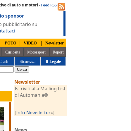
ivo di auto e motori
-
Feed RSS
io sponsor
 pubblicitario su
tattaci
|
|
|
FOTO
VIDEO
Newsletter
Curiosità
Motorsport
Report
Crash
Sicurezza
Il Legale
Newsletter
Iscriviti alla Mailing List
di Automania®
[
Info Newsletter
»]
News