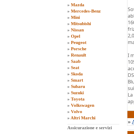
»
Mazda
So
»
Mercedes-Benz
ab
»
Mini
16
»
Mitsubishi
fr
»
Nissan
2,
»
Opel
ma
»
Peugeot
»
Porsche
I 
»
Renault
10
»
Saab
»
Seat
ac
»
Skoda
DS
»
Smart
Bl
»
Subaru
su
»
Suzuki
La
»
Toyota
ap
»
Volkswagen
di
G
»
Volvo
»
Altri Marchi
»
Assicurazione e servizi