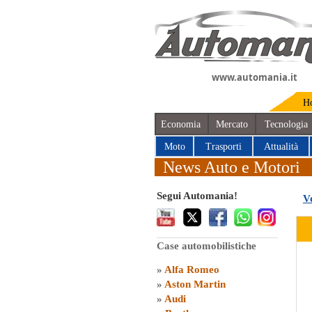
www.automania.it
H
Economia
Mercato
Tecnologia
Moto
Trasporti
Attualità
News Auto e Motori
Segui Automania!
V
Case automobilistiche
»
Alfa Romeo
»
Aston Martin
»
Audi