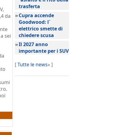
trasferta
V,
»
Cupra accende
,4 da
Goodwood: l´
elettrico smette di
ante
chiedere scusa
a sei
»
Il 2027 anno
importante per i SUV
da
[
Tutte le news
» ]
ato
nsumi
tro.
poi