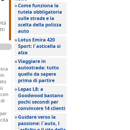
»
Come funziona la
tutela obbligatoria
sulle strade e la
ità
scelta della polizza
tti
auto
»
Lotus Emira 420
Sport: l´asticella si
alza
»
Viaggiare in
autostrada: tutto
esca
quello da sapere
 in
prima di partire
vato
iù
»
Lepas L8: a
 con
Goodwood bastano
 di
pochi secondi per
convincere 14 clienti
 per
»
Guidare verso la
cità
passione: l´auto, l
´asfalto e il rito della