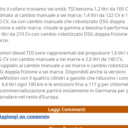
tto il cofano troviamo sei unità: TSI benzina 1,2 litri da 105 C
binato al cambio manuale a sei marce; 1,4 litri da 122 CV e 1
0 CV, sia con cambio manuale che robotizzato DSG doppia
izione a sette marce. chiude la gamma a benzina il perform
0 litri da 210 Cv con cambio robotizzato DSG doppia frizione 
rce.
motori diesel TDI sono rappresentati dal propulsore 1,6 litri 
5 CV con cambio manuale a sei marce e 2,0 litri da 140 CV,
coppiato al cambio manuale a sei marce o cambio robotizz
G doppia frizione a sei marce. Disponibili anche la versioni
ueMotion con il quattro cilindri a gasolio che riducono i co
i 4,4 litri ogni 100 km e le emissioni fino a 117 g per chilome
 commercializzazione partirà inizialmente in Germania per 
prodare nel resto d’Europa.
razia Dragone
Leggi Commenti
Aggiungi un commento