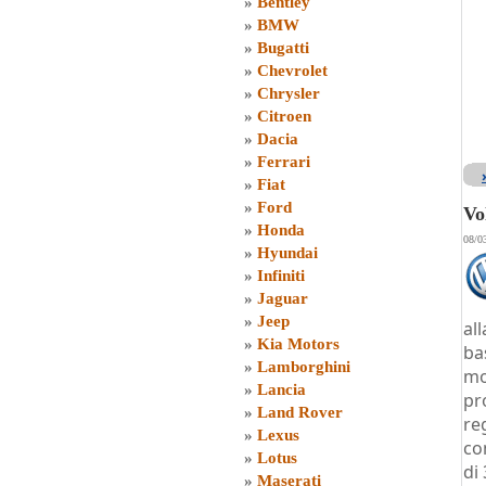
»
Bentley
»
BMW
»
Bugatti
»
Chevrolet
»
Chrysler
»
Citroen
»
Dacia
»
Ferrari
»
Fiat
»
Ford
Vo
»
Honda
08/0
»
Hyundai
»
Infiniti
»
Jaguar
»
Jeep
al
»
Kia Motors
ba
»
Lamborghini
mo
»
Lancia
pr
»
Land Rover
re
»
Lexus
co
»
Lotus
di
»
Maserati