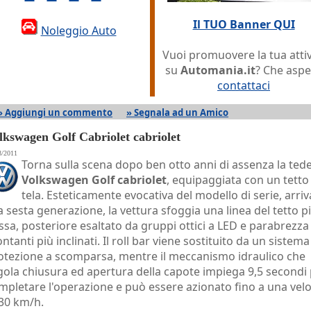
Il TUO Banner QUI
Noleggio Auto
Vuoi promuovere la tua attiv
su
Automania.it
? Che aspe
contattaci
» Aggiungi un commento
» Segnala ad un Amico
lkswagen Golf Cabriolet cabriolet
3/2011
Torna sulla scena dopo ben otto anni di assenza la ted
Volkswagen Golf cabriolet
, equipaggiata con un tetto
tela. Esteticamente evocativa del modello di serie, arri
la sesta generazione, la vettura sfoggia una linea del tetto p
ssa, posteriore esaltato da gruppi ottici a LED e parabrezza
ntanti più inclinati. Il roll bar viene sostituito da un sistema
otezione a scomparsa, mentre il meccanismo idraulico che
gola chiusura ed apertura della capote impiega 9,5 secondi
mpletare l'operazione e può essere azionato fino a una velo
 30 km/h.