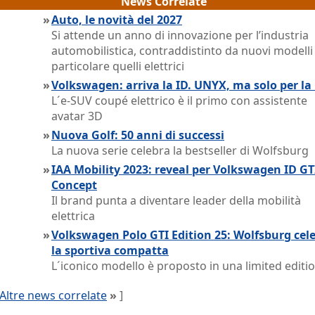
News Correlate
»
Auto, le novità del 2027
Si attende un anno di innovazione per l’industria
automobilistica, contraddistinto da nuovi modelli 
particolare quelli elettrici
»
Volkswagen: arriva la ID. UNYX, ma solo per la
L´e-SUV coupé elettrico è il primo con assistente
avatar 3D
»
Nuova Golf: 50 anni di successi
La nuova serie celebra la bestseller di Wolfsburg
»
IAA Mobility 2023: reveal per Volkswagen ID GT
Concept
Il brand punta a diventare leader della mobilità
elettrica
»
Volkswagen Polo GTI Edition 25: Wolfsburg cel
la sportiva compatta
L´iconico modello è proposto in una limited editi
Altre news correlate
»
]