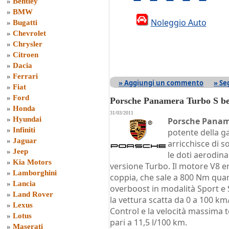
»
Bentley
»
BMW
Noleggio Auto
»
Bugatti
»
Chevrolet
»
Chrysler
»
Citroen
»
Dacia
»
Ferrari
» Aggiungi un commento
» Se
»
Fiat
»
Ford
Porsche Panamera Turbo S be
»
Honda
31/03/2011
»
Hyundai
Porsche Panam
»
Infiniti
potente della g
»
Jaguar
arricchisce di s
»
Jeep
le doti aerodina
»
Kia Motors
versione Turbo. Il motore V8 
»
Lamborghini
coppia, che sale a 800 Nm quan
»
Lancia
overboost in modalità Sport e S
»
Land Rover
la vettura scatta da 0 a 100 km
»
Lexus
Control e la velocità massima t
»
Lotus
pari a 11,5 l/100 km.
»
Maserati