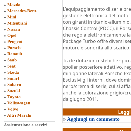
»
Mazda
L’equipaggiamento di serie pr
»
Mercedes-Benz
gestione elettronica del motor
»
Mini
con giranti in titanio-allumini
»
Mitsubishi
Chassis Control (PDCC), il Por
»
Nissan
che regola elettronicamente l
»
Opel
Package Turbo offre diversi set
»
Peugeot
motore e sonorità allo scarico.
»
Porsche
»
Renault
Tra le dotazioni estetiche spicca
»
Saab
»
Seat
spoiler posteriore adattivo, reg
»
Skoda
minigonne laterali Porsche Excl
»
Smart
Esclusivi gli interni, dove domi
»
Subaru
nero/crema di serie, cui si aff
»
Suzuki
anche la colorazione grigio/cre
»
Toyota
da giugno 2011.
»
Volkswagen
di
Grazia Dragone
»
Volvo
Legg
»
Altri Marchi
»
Aggiungi un commento
Assicurazione e servizi