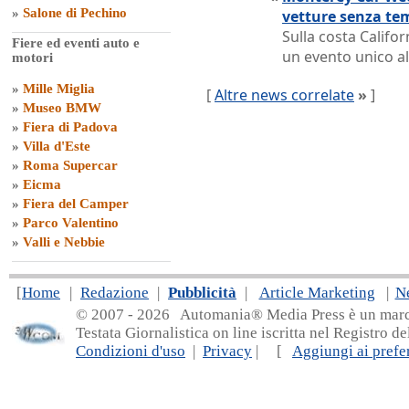
»
Salone di Pechino
vetture senza te
Sulla costa Califor
Fiere ed eventi auto e
un evento unico al
motori
»
Mille Miglia
[
Altre news correlate
»
]
»
Museo BMW
»
Fiera di Padova
»
Villa d'Este
»
Roma Supercar
»
Eicma
»
Fiera del Camper
»
Parco Valentino
»
Valli e Nebbie
[
Home
|
Redazione
|
Pubblicità
|
Article Marketing
|
N
© 2007 - 20
26 Automania® Media Press è un marchio 
Testata Giornalistica on line iscritta nel Registro d
Condizioni d'uso
|
Privacy
| [
Aggiungi ai prefer