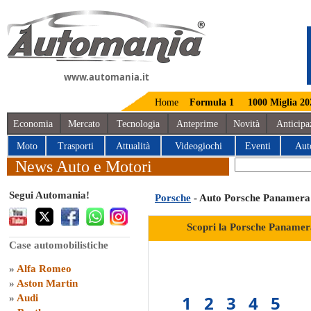
www.automania.it
Home
Formula 1
1000 Miglia 20
Economia
Mercato
Tecnologia
Anteprime
Novità
Anticipa
Moto
Trasporti
Attualità
Videogiochi
Eventi
Aut
News Auto e Motori
Segui Automania!
Porsche
- Auto Porsche Panamera
Scopri la Porsche Panamer
Case automobilistiche
»
Alfa Romeo
»
Aston Martin
1
2
3
4
5
»
Audi