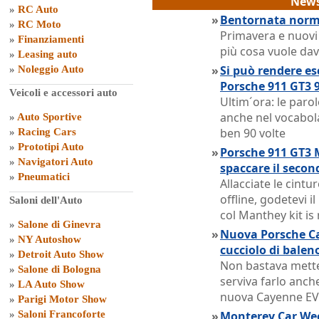
News
»
RC Auto
»
Bentornata norma
»
RC Moto
Primavera e nuovi
»
Finanziamenti
più cosa vuole dav
»
Leasing auto
»
Si può rendere es
»
Noleggio Auto
Porsche 911 GT3 9
Veicoli e accessori auto
Ultim´ora: le paro
anche nel vocabola
»
Auto Sportive
ben 90 volte
»
Racing Cars
»
Prototipi Auto
»
Porsche 911 GT3 
»
Navigatori Auto
spaccare il secon
»
Pneumatici
Allacciate le cintur
offline, godetevi i
Saloni dell'Auto
col Manthey kit is
»
Salone di Ginevra
»
Nuova Porsche Ca
»
NY Autoshow
cucciolo di balen
»
Detroit Auto Show
Non bastava metter
»
Salone di Bologna
serviva farlo anche
»
LA Auto Show
nuova Cayenne EV
»
Parigi Motor Show
»
Saloni Francoforte
»
Monterey Car Week