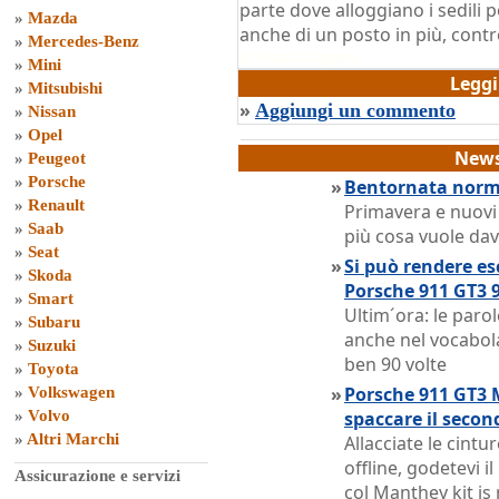
parte dove alloggiano i sedili 
»
Mazda
anche di un posto in più, contro
»
Mercedes-Benz
di
Grazia Dragone
»
Mini
Legg
»
Mitsubishi
»
Aggiungi un commento
»
Nissan
»
Opel
News
»
Peugeot
»
Porsche
»
Bentornata norma
»
Renault
Primavera e nuovi
»
Saab
più cosa vuole dav
»
Seat
»
Si può rendere es
»
Skoda
Porsche 911 GT3 9
»
Smart
Ultim´ora: le paro
»
Subaru
anche nel vocabola
»
Suzuki
ben 90 volte
»
Toyota
»
Porsche 911 GT3 
»
Volkswagen
»
Volvo
spaccare il secon
»
Altri Marchi
Allacciate le cintur
offline, godetevi i
Assicurazione e servizi
col Manthey kit is