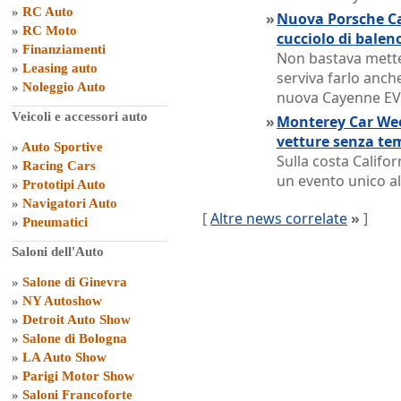
»
RC Auto
»
Nuova Porsche Ca
»
RC Moto
cucciolo di balen
»
Finanziamenti
Non bastava metter
»
Leasing auto
serviva farlo anche
»
Noleggio Auto
nuova Cayenne EV
Veicoli e accessori auto
»
Monterey Car Week
vetture senza te
»
Auto Sportive
Sulla costa Califor
»
Racing Cars
un evento unico al
»
Prototipi Auto
»
Navigatori Auto
[
Altre news correlate
»
]
»
Pneumatici
Saloni dell'Auto
»
Salone di Ginevra
»
NY Autoshow
»
Detroit Auto Show
»
Salone di Bologna
»
LA Auto Show
»
Parigi Motor Show
»
Saloni Francoforte