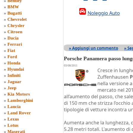
»
Bentley
»
BMW
Noleggio Auto
»
Bugatti
»
Chevrolet
»
Chrysler
»
Citroen
»
Dacia
»
Ferrari
» Aggiungi un commento
» Se
»
Fiat
»
Ford
Porsche Panamera passo lungo
»
Honda
03/08/2011
»
Hyundai
Cresce in lungh
»
Infiniti
Zuffenhausen
P
»
Jaguar
nella versione 
»
Jeep
mercato nel 201
»
Kia Motors
all’aumento del passo, che sa
»
Lamborghini
di 150 mm che strizza l’occhio
»
Lancia
tipologie di vetture incontra 
»
Land Rover
»
Lexus
Aumenta anche la lunghezza, di
»
Lotus
5.28 metri totali. L'aumento di
»
Maserati