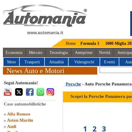
www.automania.it
Home
Formula 1
1000 Miglia 20
Economia
Mercato
Tecnologia
Anteprime
Novità
Anticipa
Moto
Trasporti
Attualità
Videogiochi
Eventi
Aut
News Auto e Motori
Segui Automania!
Porsche
- Auto Porsche Panamera 
Scopri la Porsche Panamera pas
Case automobilistiche
»
Alfa Romeo
»
Aston Martin
1
2
3
»
Audi