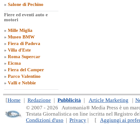
»
Salone di Pechino
Fiere ed eventi auto e
motori
»
Mille Miglia
»
Museo BMW
»
Fiera di Padova
»
Villa d'Este
»
Roma Supercar
»
Eicma
»
Fiera del Camper
»
Parco Valentino
»
Valli e Nebbie
[
Home
|
Redazione
|
Pubblicità
|
Article Marketing
|
N
© 2007 - 20
26 Automania® Media Press è un marchio 
Testata Giornalistica on line iscritta nel Registro d
Condizioni d'uso
|
Privacy
| [
Aggiungi ai prefer