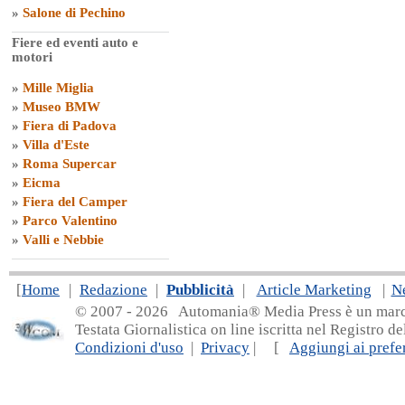
»
Salone di Pechino
Fiere ed eventi auto e
motori
»
Mille Miglia
»
Museo BMW
»
Fiera di Padova
»
Villa d'Este
»
Roma Supercar
»
Eicma
»
Fiera del Camper
»
Parco Valentino
»
Valli e Nebbie
[
Home
|
Redazione
|
Pubblicità
|
Article Marketing
|
N
© 2007 - 20
26 Automania® Media Press è un marchio 
Testata Giornalistica on line iscritta nel Registro d
Condizioni d'uso
|
Privacy
| [
Aggiungi ai prefer