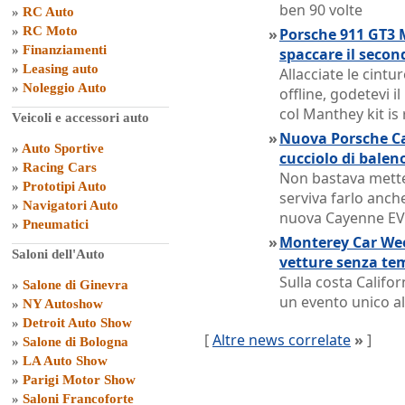
ben 90 volte
»
RC Auto
»
RC Moto
»
Porsche 911 GT3 
»
Finanziamenti
spaccare il secon
»
Leasing auto
Allacciate le cintur
»
Noleggio Auto
offline, godetevi i
col Manthey kit is
Veicoli e accessori auto
»
Nuova Porsche Ca
»
Auto Sportive
cucciolo di balen
»
Racing Cars
Non bastava metter
»
Prototipi Auto
serviva farlo anche
»
Navigatori Auto
nuova Cayenne EV
»
Pneumatici
»
Monterey Car Week
Saloni dell'Auto
vetture senza te
Sulla costa Califor
»
Salone di Ginevra
un evento unico al
»
NY Autoshow
»
Detroit Auto Show
[
Altre news correlate
»
]
»
Salone di Bologna
»
LA Auto Show
»
Parigi Motor Show
»
Saloni Francoforte