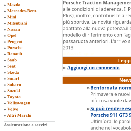
Porsche Traction Manageme
»
Mazda
alle condizioni di aderenza. Il
P
»
Mercedes-Benz
Plus), inoltre, contribuisce a 
»
Mini
più sportiva. Le novità riguar
»
Mitsubishi
adattato alla nuova potenza.il d
»
Nissan
modello di riferimento con l’agg
»
Opel
passaruota anteriori. L'arrivo 
»
Peugeot
2013.
»
Porsche
di
Grazia Dragone
»
Renault
Legg
»
Saab
»
Seat
»
Aggiungi un commento
»
Skoda
»
Smart
News
»
Subaru
»
Bentornata norma
»
Suzuki
Primavera e nuovi
»
Toyota
più cosa vuole dav
»
Volkswagen
»
Si può rendere es
»
Volvo
Porsche 911 GT3 9
»
Altri Marchi
Ultim´ora: le paro
Assicurazione e servizi
anche nel vocabola