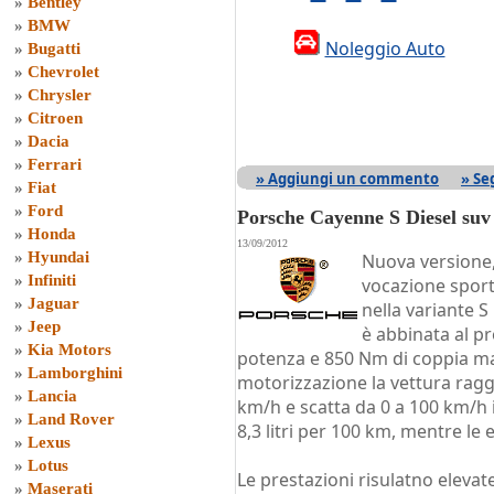
»
Bentley
»
BMW
Noleggio Auto
»
Bugatti
»
Chevrolet
»
Chrysler
»
Citroen
»
Dacia
»
Ferrari
» Aggiungi un commento
» Se
»
Fiat
»
Ford
Porsche Cayenne S Diesel suv
»
Honda
13/09/2012
»
Hyundai
Nuova versione,
»
Infiniti
vocazione sport
»
Jaguar
nella variante S
»
Jeep
è abbinata al p
»
Kia Motors
potenza e 850 Nm di coppia ma
»
Lamborghini
motorizzazione la vettura ragg
»
Lancia
km/h e scatta da 0 a 100 km/h 
»
Land Rover
8,3 litri per 100 km, mentre le 
»
Lexus
»
Lotus
Le prestazioni risulatno elevat
»
Maserati