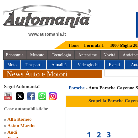
www.automania.it
Home
Formula 1
1000 Miglia 20
Economia
Mercato
Tecnologia
Anteprime
Novità
Anticipa
Moto
Trasporti
Attualità
Videogiochi
Eventi
Aut
News Auto e Motori
Segui Automania!
Porsche
- Auto Porsche Cayenne S
Scopri la Porsche Cayen
Case automobilistiche
»
Alfa Romeo
»
Aston Martin
1
2
3
»
Audi