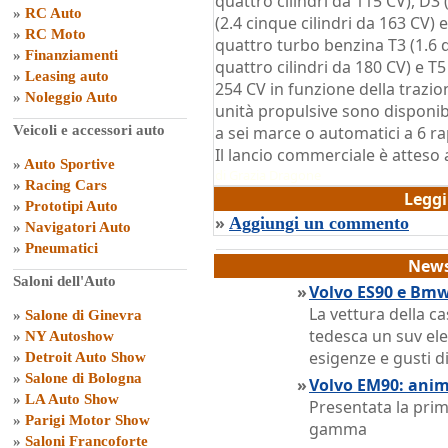
quattro cilindri da 115 CV), D3 
»
RC Auto
(2.4 cinque cilindri da 163 CV) 
»
RC Moto
quattro turbo benzina T3 (1.6 qu
»
Finanziamenti
quattro cilindri da 180 CV) e T5
»
Leasing auto
254 CV in funzione della trazion
»
Noleggio Auto
unità propulsive sono disponi
Veicoli e accessori auto
a sei marce o automatici a 6 ra
Il lancio commerciale è atteso
»
Auto Sportive
di
Grazia Dragone
»
Racing Cars
Legg
»
Prototipi Auto
»
Aggiungi un commento
»
Navigatori Auto
»
Pneumatici
News
Saloni dell'Auto
»
Volvo ES90 e Bmw
La vettura della ca
»
Salone di Ginevra
tedesca un suv ele
»
NY Autoshow
esigenze e gusti di
»
Detroit Auto Show
»
Salone di Bologna
»
Volvo EM90: anim
»
LA Auto Show
Presentata la pri
»
Parigi Motor Show
gamma
»
Saloni Francoforte