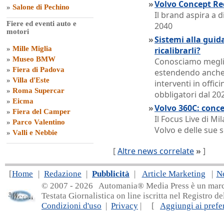
»
Volvo Concept Rec
»
Salone di Pechino
Il brand aspira a 
Fiere ed eventi auto e
2040
motori
»
Sistemi alla guid
»
Mille Miglia
ricalibrarli?
»
Museo BMW
Conosciamo meglio
»
Fiera di Padova
estendendo anche a
»
Villa d'Este
interventi in offic
»
Roma Supercar
obbligatori dal 20
»
Eicma
»
Volvo 360C: concep
»
Fiera del Camper
Il Focus Live di M
»
Parco Valentino
Volvo e delle sue s
»
Valli e Nebbie
[
Altre news correlate
»
]
[
Home
|
Redazione
|
Pubblicità
|
Article Marketing
|
N
© 2007 - 20
26 Automania® Media Press è un marchio 
Testata Giornalistica on line iscritta nel Registro d
Condizioni d'uso
|
Privacy
| [
Aggiungi ai prefer