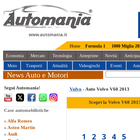
www.automania.it
Home
Formula 1
1000 Miglia 20
Economia
Mercato
Tecnologia
Anteprime
Novità
Anticipa
Moto
Trasporti
Attualità
Videogiochi
Eventi
Aut
News Auto e Motori
Segui Automania!
Volvo
- Auto Volvo V60 2013
Scopri la Volvo V60 201
Case automobilistiche
»
Alfa Romeo
»
Aston Martin
1
2
3
4
5
»
Audi