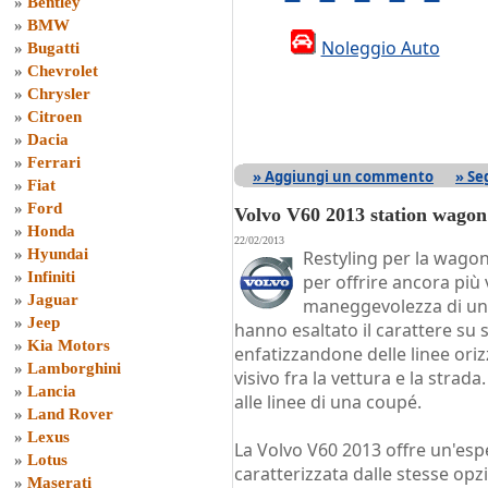
»
Bentley
»
BMW
Noleggio Auto
»
Bugatti
»
Chevrolet
»
Chrysler
»
Citroen
»
Dacia
»
Ferrari
» Aggiungi un commento
» Se
»
Fiat
»
Ford
Volvo V60 2013 station wagon
»
Honda
22/02/2013
»
Hyundai
Restyling per la wago
»
Infiniti
per offrire ancora più v
»
Jaguar
maneggevolezza di una 
»
Jeep
hanno esaltato il carattere su
»
Kia Motors
enfatizzandone delle linee ori
»
Lamborghini
visivo fra la vettura e la strada.
»
Lancia
alle linee di una coupé.
»
Land Rover
»
Lexus
La Volvo V60 2013 offre un'esp
»
Lotus
caratterizzata dalle stesse opzi
»
Maserati