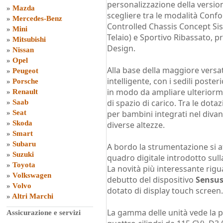
personalizzazione della versione
»
Mazda
scegliere tra le modalità Conf
»
Mercedes-Benz
Controlled Chassis Concept Si
»
Mini
Telaio) e Sportivo Ribassato, p
»
Mitsubishi
Design.
»
Nissan
»
Opel
Alla base della maggiore versati
»
Peugeot
intelligente, con i sedili posteri
»
Porsche
in modo da ampliare ulteriormen
»
Renault
di spazio di carico. Tra le dotaz
»
Saab
»
Seat
per bambini integrati nel divan
»
Skoda
diverse altezze.
»
Smart
»
Subaru
A bordo la strumentazione si aff
»
Suzuki
quadro digitale introdotto sulla
»
Toyota
La novità più interessante rigu
»
Volkswagen
debutto del dispositivo
Sensus
»
Volvo
dotato di display touch screen.
»
Altri Marchi
La gamma delle unità vede la p
Assicurazione e servizi