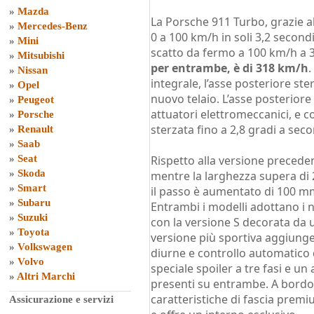
»
Mazda
La Porsche 911 Turbo, grazie a
»
Mercedes-Benz
0 a 100 km/h in soli 3,2 second
»
Mini
scatto da fermo a 100 km/h a 
»
Mitsubishi
per entrambe, è di 318 km/h
.
»
Nissan
integrale, l’asse posteriore ste
»
Opel
nuovo telaio. L’asse posteriore
»
Peugeot
attuatori elettromeccanici, e co
»
Porsche
sterzata fino a 2,8 gradi a seco
»
Renault
»
Saab
»
Seat
Rispetto alla versione precede
»
Skoda
mentre la larghezza supera di 
»
Smart
il passo è aumentato di 100 mm,
»
Subaru
Entrambi i modelli adottano i 
»
Suzuki
con la versione S decorata da u
»
Toyota
versione più sportiva aggiunge
»
Volkswagen
diurne e controllo automatico d
»
Volvo
speciale spoiler a tre fasi e un
»
Altri Marchi
presenti su entrambe. A bordo 
caratteristiche di fascia premi
Assicurazione e servizi