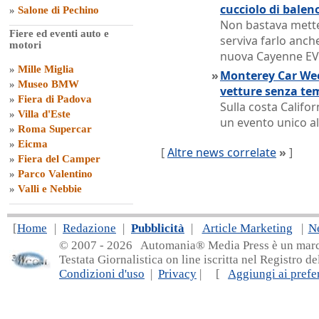
cucciolo di balen
»
Salone di Pechino
Non bastava metter
Fiere ed eventi auto e
serviva farlo anche
motori
nuova Cayenne EV
»
Mille Miglia
»
Monterey Car Week
»
Museo BMW
vetture senza te
»
Fiera di Padova
Sulla costa Califor
»
Villa d'Este
un evento unico al
»
Roma Supercar
»
Eicma
[
Altre news correlate
»
]
»
Fiera del Camper
»
Parco Valentino
»
Valli e Nebbie
[
Home
|
Redazione
|
Pubblicità
|
Article Marketing
|
N
© 2007 - 20
26 Automania® Media Press è un marchio 
Testata Giornalistica on line iscritta nel Registro d
Condizioni d'uso
|
Privacy
| [
Aggiungi ai prefer