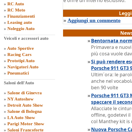
e offre un interno esclusivo.
»
RC Auto
di
Grazia Dragone
»
RC Moto
Legg
»
Finanziamenti
»
Aggiungi un commento
»
Leasing auto
»
Noleggio Auto
News
Veicoli e accessori auto
»
Bentornata norma
Primavera e nuovi
»
Auto Sportive
più cosa vuole dav
»
Racing Cars
»
Prototipi Auto
»
Si può rendere es
»
Navigatori Auto
Porsche 911 GT3 9
»
Pneumatici
Ultim´ora: le paro
anche nel vocabola
Saloni dell'Auto
ben 90 volte
»
Salone di Ginevra
»
Porsche 911 GT3 
»
NY Autoshow
spaccare il secon
»
Detroit Auto Show
Allacciate le cintur
»
Salone di Bologna
offline, godetevi i
»
LA Auto Show
col Manthey kit is
»
Parigi Motor Show
»
Nuova Porsche Ca
»
Saloni Francoforte