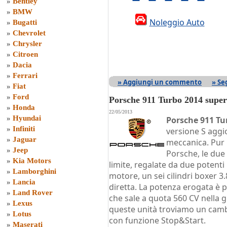
»
Bentley
»
BMW
Noleggio Auto
»
Bugatti
»
Chevrolet
»
Chrysler
»
Citroen
»
Dacia
»
Ferrari
» Aggiungi un commento
» Se
»
Fiat
»
Ford
Porsche 911 Turbo 2014 supe
»
Honda
22/05/2013
»
Hyundai
Porsche 911 Tu
»
Infiniti
versione S aggi
»
Jaguar
meccanica. Pur 
»
Jeep
Porsche, le due
»
Kia Motors
limite, regalate da due potenti
»
Lamborghini
motore, un sei cilindri boxer 
»
Lancia
diretta. La potenza erogata è p
»
Land Rover
che sale a quota 560 CV nella 
»
Lexus
queste unità troviamo un cambi
»
Lotus
con funzione Stop&Start.
»
Maserati