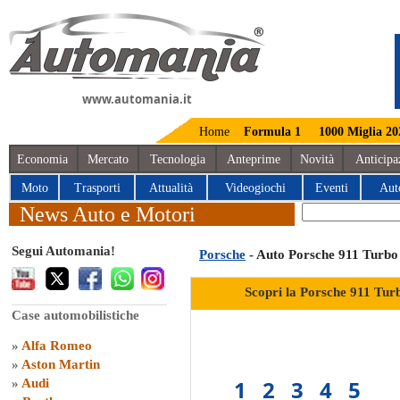
www.automania.it
Home
Formula 1
1000 Miglia 20
Economia
Mercato
Tecnologia
Anteprime
Novità
Anticipa
Moto
Trasporti
Attualità
Videogiochi
Eventi
Aut
News Auto e Motori
Segui Automania!
Porsche
- Auto Porsche 911 Turbo
Scopri la Porsche 911 Tur
Case automobilistiche
»
Alfa Romeo
»
Aston Martin
1
2
3
4
5
»
Audi