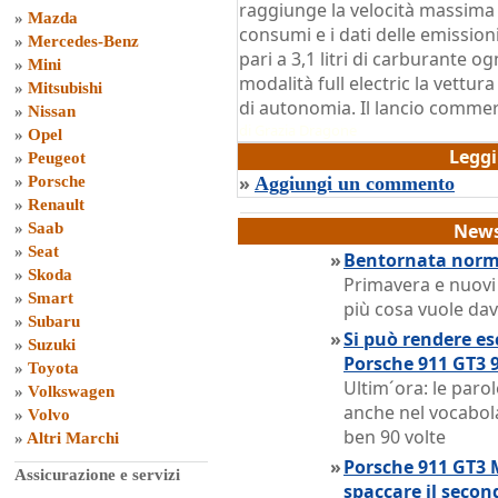
raggiunge la velocità massima 
»
Mazda
consumi e i dati delle emission
»
Mercedes-Benz
pari a 3,1 litri di carburante o
»
Mini
modalità full electric la vettur
»
Mitsubishi
di autonomia. Il lancio commerc
»
Nissan
di
Grazia Dragone
»
Opel
Legg
»
Peugeot
»
»
Porsche
Aggiungi un commento
»
Renault
»
Saab
News
»
Seat
»
Bentornata norma
»
Skoda
Primavera e nuovi
»
Smart
più cosa vuole dav
»
Subaru
»
Si può rendere es
»
Suzuki
Porsche 911 GT3 9
»
Toyota
Ultim´ora: le paro
»
Volkswagen
anche nel vocabola
»
Volvo
ben 90 volte
»
Altri Marchi
»
Porsche 911 GT3 
Assicurazione e servizi
spaccare il secon