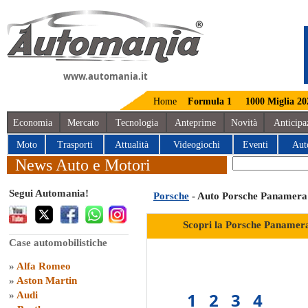
www.automania.it
Home
Formula 1
1000 Miglia 20
Economia
Mercato
Tecnologia
Anteprime
Novità
Anticipa
Moto
Trasporti
Attualità
Videogiochi
Eventi
Aut
News Auto e Motori
Segui Automania!
Porsche
- Auto Porsche Panamera
Scopri la Porsche Panamera
Case automobilistiche
»
Alfa Romeo
»
Aston Martin
1
2
3
4
»
Audi