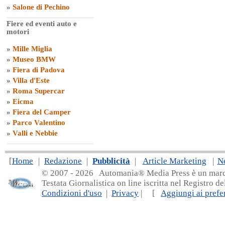
»
Salone di Pechino
Fiere ed eventi auto e
motori
»
Mille Miglia
»
Museo BMW
»
Fiera di Padova
»
Villa d'Este
»
Roma Supercar
»
Eicma
»
Fiera del Camper
»
Parco Valentino
»
Valli e Nebbie
[
Home
|
Redazione
|
Pubblicità
|
Article Marketing
|
N
© 2007 - 20
26 Automania® Media Press è un marchio 
Testata Giornalistica on line iscritta nel Registro d
Condizioni d'uso
|
Privacy
| [
Aggiungi ai prefer