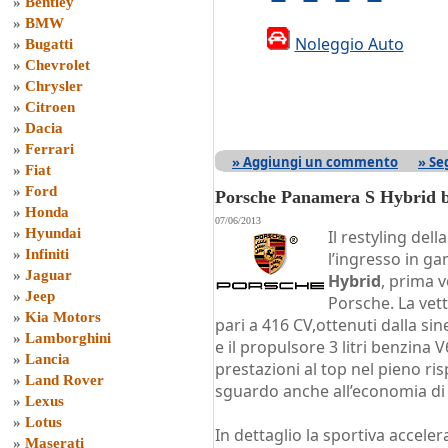
»
Bentley
»
BMW
Noleggio Auto
»
Bugatti
»
Chevrolet
»
Chrysler
»
Citroen
»
Dacia
»
Ferrari
» Aggiungi un commento
» Se
»
Fiat
»
Ford
Porsche Panamera S Hybrid b
»
Honda
07/06/2013
»
Hyundai
Il restyling del
»
Infiniti
l’ingresso in g
»
Jaguar
Hybrid
, prima v
»
Jeep
Porsche. La vet
»
Kia Motors
pari a 416 CV,ottenuti dalla sin
»
Lamborghini
e il propulsore 3 litri benzin
»
Lancia
prestazioni al top nel pieno ri
»
Land Rover
sguardo anche all’economia di 
»
Lexus
»
Lotus
In dettaglio la sportiva accele
»
Maserati