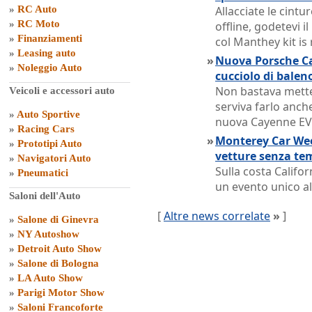
»
RC Auto
Allacciate le cintur
»
RC Moto
offline, godetevi i
»
Finanziamenti
col Manthey kit is
»
Leasing auto
»
Nuova Porsche Ca
»
Noleggio Auto
cucciolo di balen
Non bastava metter
Veicoli e accessori auto
serviva farlo anche
»
Auto Sportive
nuova Cayenne EV
»
Racing Cars
»
Monterey Car Week
»
Prototipi Auto
vetture senza te
»
Navigatori Auto
Sulla costa Califor
»
Pneumatici
un evento unico al
Saloni dell'Auto
[
Altre news correlate
»
]
»
Salone di Ginevra
»
NY Autoshow
»
Detroit Auto Show
»
Salone di Bologna
»
LA Auto Show
»
Parigi Motor Show
»
Saloni Francoforte