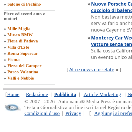
»
Nuova Porsche Ca
»
Salone di Pechino
cucciolo di balen
Fiere ed eventi auto e
Non bastava metter
motori
serviva farlo anche
»
Mille Miglia
nuova Cayenne EV
»
Museo BMW
»
Monterey Car Week
»
Fiera di Padova
vetture senza te
»
Villa d'Este
Sulla costa Califor
»
Roma Supercar
un evento unico al
»
Eicma
»
Fiera del Camper
[
Altre news correlate
»
]
»
Parco Valentino
»
Valli e Nebbie
[
Home
|
Redazione
|
Pubblicità
|
Article Marketing
|
N
© 2007 - 20
26 Automania® Media Press è un marchio 
Testata Giornalistica on line iscritta nel Registro d
Condizioni d'uso
|
Privacy
| [
Aggiungi ai prefer