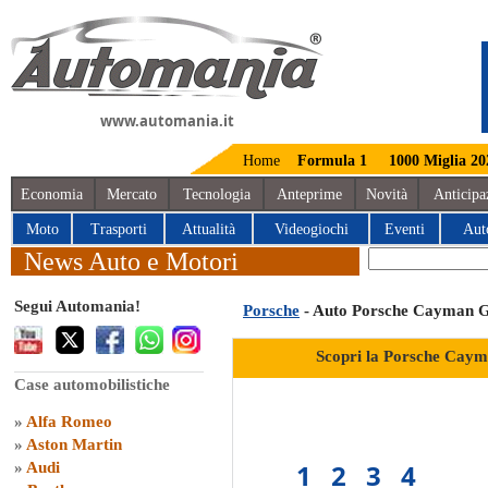
www.automania.it
Home
Formula 1
1000 Miglia 20
Economia
Mercato
Tecnologia
Anteprime
Novità
Anticipa
Moto
Trasporti
Attualità
Videogiochi
Eventi
Aut
News Auto e Motori
Segui Automania!
Porsche
- Auto Porsche Cayman 
Scopri la Porsche Caym
Case automobilistiche
»
Alfa Romeo
»
Aston Martin
1
2
3
4
»
Audi