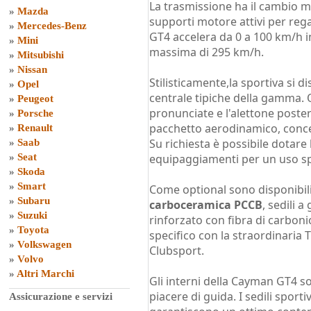
La trasmissione ha il cambio 
»
Mazda
supporti motore attivi per reg
»
Mercedes-Benz
GT4 accelera da 0 a 100 km/h in
»
Mini
massima di 295 km/h.
»
Mitsubishi
»
Nissan
Stilisticamente,la sportiva si 
»
Opel
centrale tipiche della gamma. Q
»
Peugeot
pronunciate e l'alettone poste
»
Porsche
pacchetto aerodinamico, conce
»
Renault
Su richiesta è possibile dotare
»
Saab
»
Seat
equipaggiamenti per un uso sp
»
Skoda
»
Smart
Come optional sono disponibili 
»
Subaru
carboceramica PCCB
, sedili a
»
Suzuki
rinforzato con fibra di carboni
»
Toyota
specifico con la straordinaria
»
Volkswagen
Clubsport.
»
Volvo
»
Altri Marchi
Gli interni della Cayman GT4 s
piacere di guida. I sedili sporti
Assicurazione e servizi