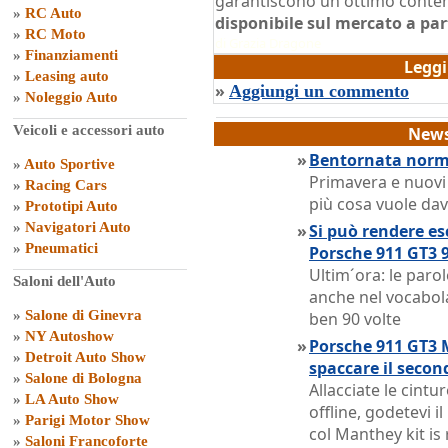
garantiscono un ottimo conten
»
RC Auto
disponibile sul mercato a par
»
RC Moto
di
Grazia Dragone
»
Finanziamenti
Legg
»
Leasing auto
»
Aggiungi un commento
»
Noleggio Auto
Veicoli e accessori auto
News
»
Bentornata norma
»
Auto Sportive
Primavera e nuovi
»
Racing Cars
più cosa vuole dav
»
Prototipi Auto
»
Navigatori Auto
»
Si può rendere es
»
Pneumatici
Porsche 911 GT3 9
Ultim´ora: le paro
Saloni dell'Auto
anche nel vocabola
»
Salone di Ginevra
ben 90 volte
»
NY Autoshow
»
Porsche 911 GT3 
»
Detroit Auto Show
spaccare il secon
»
Salone di Bologna
Allacciate le cintur
»
LA Auto Show
offline, godetevi i
»
Parigi Motor Show
col Manthey kit is
»
Saloni Francoforte