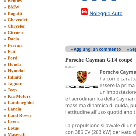
»
Bentley
»
BMW
Noleggio Auto
»
Bugatti
»
Chevrolet
»
Chrysler
»
Citroen
»
Dacia
»
Ferrari
» Aggiungi un commento
» Se
»
Fiat
»
Ford
Porsche Cayman GT4 coupè
»
Honda
06/02/2015
»
Hyundai
Porsche Caym
»
Infiniti
ha come caratter
»
Jaguar
essere la prima
»
Jeep
un’impostazione s
»
Kia Motors
e l'aerodinamica della Cayman 
»
Lamborghini
massima dinamica di guida, pur
»
Lancia
l'attitudine all'uso quotidiano 
»
Land Rover
»
Lexus
La propulsione si avvale di un m
»
Lotus
con 385 CV (283 kW) derivato d
»
Maserati