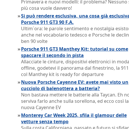
Primavera e nuovi modelli: il problema? Nessuno 
più cosa vuole davvero!
»
Si può rendere esclusiva, una cosa già esclusiv
Porsche 911 GT3 90 F.A.
Ultim´ora: le parole sentimento e nostalgia esist
anche nel vocabolario tedesco e Porsche le decli
ben 90 volte
»
Porsche 911 GT3 Manthey Kit: tutorial su come
spaccare il secondo in pista
Allacciate le cinture, dispositivi elettronici in moda
offline, godetevi il panorama dal finestrino, la 91
col Manthey kit is ready for departure
»
Nuova Porsche Cayenne EV: avete mai visto un
cucciolo di balenottera a batteria?
Non bastava mettere le batterie alla Taycan. Eh no
serviva farlo anche sulla sorellona, ed ecco così la
nuova Cayenne EV
»
Monterey Car Week 2025, sfila il glamour delle
vetture senza tempo
Sulla costa Californiana, passato e futuro si sfida