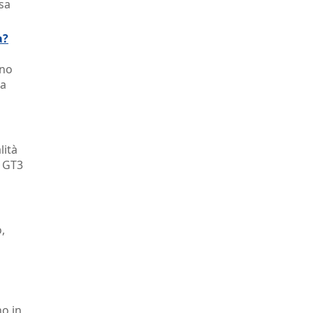
sa
a?
ono
na
lità
1 GT3
,
no in