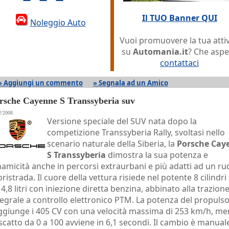
Il TUO Banner QUI
Noleggio Auto
Vuoi promuovere la tua attiv
su
Automania.it
? Che aspe
contattaci
» Aggiungi un commento
» Segnala ad un Amico
rsche Cayenne S Transsyberia suv
2/2008
Versione speciale del SUV nata dopo la
competizione Transsyberia Rally, svoltasi nello
scenario naturale della Siberia, la
Porsche Cay
S Transsyberia
dimostra la sua potenza e
namicità anche in percorsi extraurbani e più adatti ad un ru
oristrada. Il cuore della vettura risiede nel potente 8 cilindri
 4,8 litri con iniezione diretta benzina, abbinato alla trazion
tegrale a controllo elettronico PTM. La potenza del propuls
ggiunge i 405 CV con una velocità massima di 253 km/h, me
 scatto da 0 a 100 avviene in 6,1 secondi. Il cambio è manual