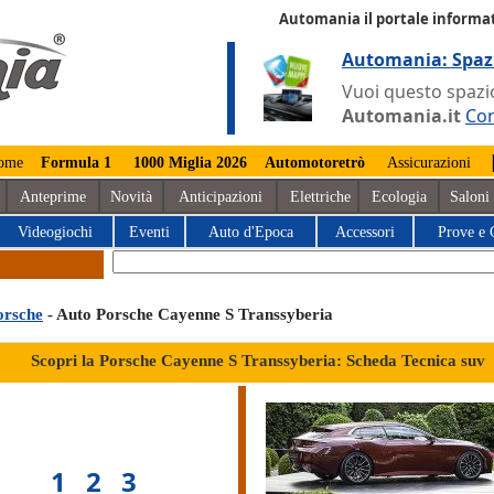
Automania il portale informat
Automania: Spaz
Vuoi questo spazio
Automania.it
Con
ome
Formula 1
1000 Miglia 2026
Automotoretrò
Assicurazioni
Anteprime
Novità
Anticipazioni
Elettriche
Ecologia
Saloni
Videogiochi
Eventi
Auto d'Epoca
Accessori
Prove e 
orsche
- Auto Porsche Cayenne S Transsyberia
Scopri la Porsche Cayenne S Transsyberia: Scheda Tecnica suv
1
2
3