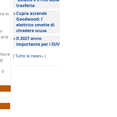
trasferta
»
Cupra accende
re in
Goodwood: l´
elettrico smette di
chiedere scusa
er
 aria
»
Il 2027 anno
importante per i SUV
citura
[
Tutte le news
» ]
gy
il