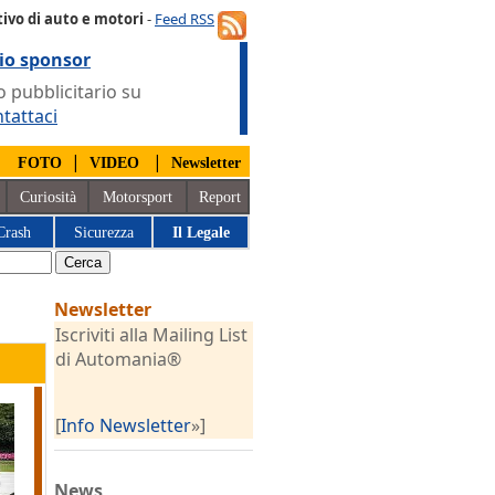
ivo di auto e motori
-
Feed RSS
io sponsor
 pubblicitario su
tattaci
|
|
|
FOTO
VIDEO
Newsletter
Curiosità
Motorsport
Report
Crash
Sicurezza
Il Legale
Newsletter
Iscriviti alla Mailing List
di Automania®
[
Info Newsletter
»]
News