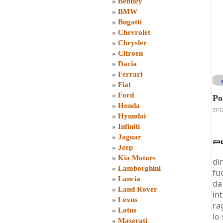
»
Bentley
»
BMW
»
Bugatti
»
Chevrolet
»
Chrysler
»
Citroen
»
Dacia
»
Ferrari
»
Fiat
»
Ford
Po
»
Honda
23/1
»
Hyundai
»
Infiniti
»
Jaguar
»
Jeep
»
Kia Motors
di
»
Lamborghini
fu
»
Lancia
da
»
Land Rover
in
»
Lexus
ra
»
Lotus
lo
»
Maserati