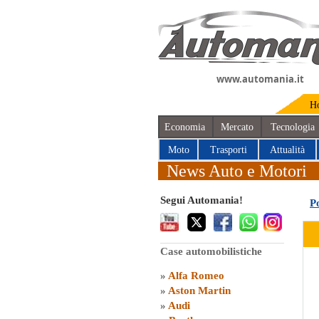
www.automania.it
H
Economia
Mercato
Tecnologia
Moto
Trasporti
Attualità
News Auto e Motori
Segui Automania!
P
Case automobilistiche
»
Alfa Romeo
»
Aston Martin
»
Audi