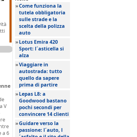
»
Come funziona la
tutela obbligatoria
sulle strade e la
ità
scelta della polizza
tti
auto
»
Lotus Emira 420
Sport: l´asticella si
alza
»
Viaggiare in
autostrada: tutto
quello da sapere
prima di partire
enne
»
Lepas L8: a
de
Goodwood bastano
 a V
pochi secondi per
e
convincere 14 clienti
ore
»
Guidare verso la
ntre
passione: l´auto, l
e a 6
´asfalto e il rito della