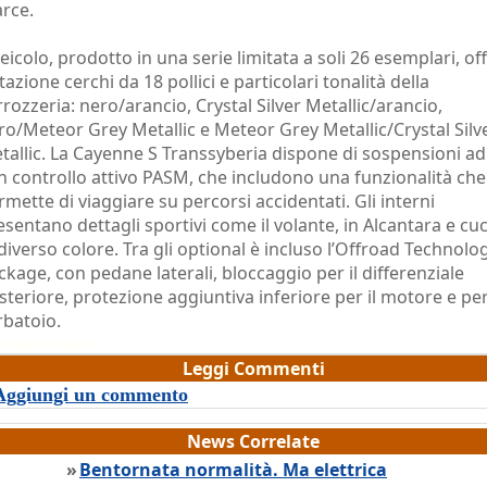
rce.
veicolo, prodotto in una serie limitata a soli 26 esemplari, off
tazione cerchi da 18 pollici e particolari tonalità della
rrozzeria: nero/arancio, Crystal Silver Metallic/arancio,
ro/Meteor Grey Metallic e Meteor Grey Metallic/Crystal Silv
tallic. La Cayenne S Transsyberia dispone di sospensioni ad
n controllo attivo PASM, che includono una funzionalità che
rmette di viaggiare su percorsi accidentati. Gli interni
esentano dettagli sportivi come il volante, in Alcantara e cu
 diverso colore. Tra gli optional è incluso l’Offroad Technolo
ckage, con pedane laterali, bloccaggio per il differenziale
steriore, protezione aggiuntiva inferiore per il motore e per 
rbatoio.
razia Dragone
Leggi Commenti
Aggiungi un commento
News Correlate
»
Bentornata normalità. Ma elettrica