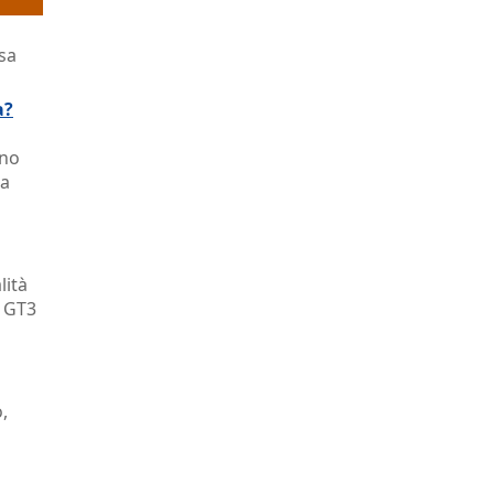
sa
a?
ono
na
lità
1 GT3
,