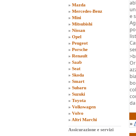
ab
»
Mazda
un
»
Mercedes-Benz
e 
»
Mini
Ag
»
Mitsubishi
pol
»
Nissan
lis
»
Opel
Ca
»
Peugeot
se
»
Porsche
>b
»
Renault
Or
»
Saab
»
Seat
az
»
Skoda
bi
»
Smart
bo
»
Subaru
co
»
Suzuki
co
»
Toyota
da
»
Volkswagen
di
G
»
Volvo
»
Altri Marchi
»
Assicurazione e servizi