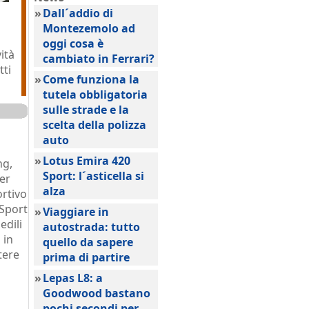
»
Dall´addio di
Montezemolo ad
oggi cosa è
ità
cambiato in Ferrari?
tti
»
Come funziona la
tutela obbligatoria
sulle strade e la
scelta della polizza
auto
»
Lotus Emira 420
ng,
Sport: l´asticella si
per
alza
ortivo
 Sport
»
Viaggiare in
edili
autostrada: tutto
 in
quello da sapere
tere
prima di partire
»
Lepas L8: a
Goodwood bastano
pochi secondi per