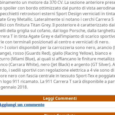
binamento un motore da 370 CV. La sezione anteriore pres
o spoiler con bordo ottimizzato dal punto di vista aerodin
specchietti retrovisori esterni Sport Design verniciati in tinta
ate Grey Metallic. Lateralmente si notano i cerchi Carrera S
lici con finitura Titan Grey. Il posteriore è caratterizzato dai
telli della griglia sul cofano, dal logo Porsche, dalla targhett
rrera T in tinta Agate Grey e dall’impianto di scarico sportiv
rie con terminali posizionati al centro e verniciati di nero.
r> I colori disponibili per la carrozzeria sono nero, arancio 
ange), rosso (Guards Red), giallo (Racing Yellow), bianco e
zurro (Miami Blue), ai quali si affiancano le finiture metallizz
anco (Carrara White), nero (Jet Black) e argento (GT Silver). A
rdo, i sedili sportivi con regolazione elettrica a 4 vie sono di
lore nero con fascia centrale in tessuto Sport-Tex e poggiat
n logo 911 ricamato. La 911 Carrera T sarà disponibile a par
 gennaio 2018.
razia Dragone
Leggi Commenti
Aggiungi un commento