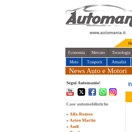
www.automania.it
H
Economia
Mercato
Tecnologia
Moto
Trasporti
Attualità
News Auto e Motori
Segui Automania!
P
Case automobilistiche
»
Alfa Romeo
»
Aston Martin
»
Audi