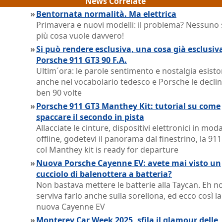
News Correlate
»
Bentornata normalità. Ma elettrica
Primavera e nuovi modelli: il problema? Nessuno 
più cosa vuole davvero!
»
Si può rendere esclusiva, una cosa già esclusiv
Porsche 911 GT3 90 F.A.
Ultim´ora: le parole sentimento e nostalgia esist
anche nel vocabolario tedesco e Porsche le decli
ben 90 volte
»
Porsche 911 GT3 Manthey Kit: tutorial su come
spaccare il secondo in pista
Allacciate le cinture, dispositivi elettronici in moda
offline, godetevi il panorama dal finestrino, la 91
col Manthey kit is ready for departure
»
Nuova Porsche Cayenne EV: avete mai visto un
cucciolo di balenottera a batteria?
Non bastava mettere le batterie alla Taycan. Eh no
serviva farlo anche sulla sorellona, ed ecco così la
nuova Cayenne EV
»
Monterey Car Week 2025, sfila il glamour delle