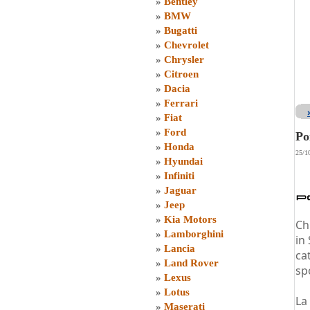
»
Bentley
»
BMW
»
Bugatti
»
Chevrolet
»
Chrysler
»
Citroen
»
Dacia
»
Ferrari
»
Fiat
»
Ford
Po
»
Honda
25/1
»
Hyundai
»
Infiniti
»
Jaguar
»
Jeep
»
Kia Motors
Ch
»
Lamborghini
in
»
Lancia
ca
»
Land Rover
sp
»
Lexus
»
Lotus
La
»
Maserati