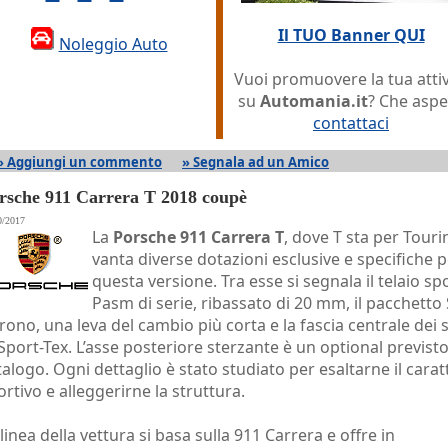
Il TUO Banner QUI
Noleggio Auto
Vuoi promuovere la tua attiv
su
Automania.it
? Che aspe
contattaci
» Aggiungi un commento
» Segnala ad un Amico
rsche 911 Carrera T 2018 coupè
0/2017
La
Porsche 911 Carrera T
, dove T sta per Touri
vanta diverse dotazioni esclusive e specifiche 
questa versione. Tra esse si segnala il telaio sp
Pasm di serie, ribassato di 20 mm, il pacchetto
rono, una leva del cambio più corta e la fascia centrale dei s
 Sport-Tex. L’asse posteriore sterzante è un optional previsto
talogo. Ogni dettaglio è stato studiato per esaltarne il carat
ortivo e alleggerirne la struttura.
 linea della vettura si basa sulla 911 Carrera e offre in