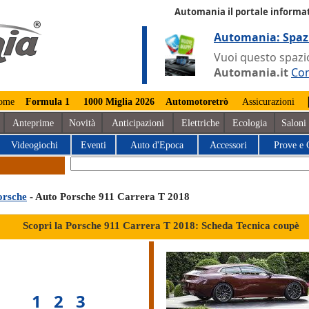
Automania il portale informat
Automania: Spaz
Vuoi questo spazio
Automania.it
Con
ome
Formula 1
1000 Miglia 2026
Automotoretrò
Assicurazioni
Anteprime
Novità
Anticipazioni
Elettriche
Ecologia
Saloni
Videogiochi
Eventi
Auto d'Epoca
Accessori
Prove e 
orsche
- Auto Porsche 911 Carrera T 2018
Scopri la Porsche 911 Carrera T 2018: Scheda Tecnica coupè
1
2
3