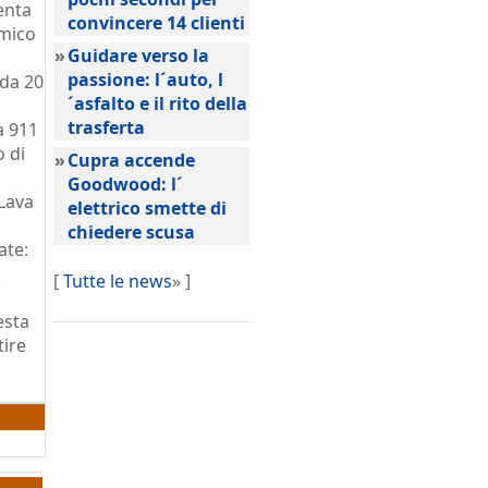
enta
convincere 14 clienti
amico
»
Guidare verso la
passione: l´auto, l
 da 20
´asfalto e il rito della
trasferta
a 911
o di
»
Cupra accende
Goodwood: l´
(Lava
elettrico smette di
chiedere scusa
ate:
[
Tutte le news
» ]
esta
tire