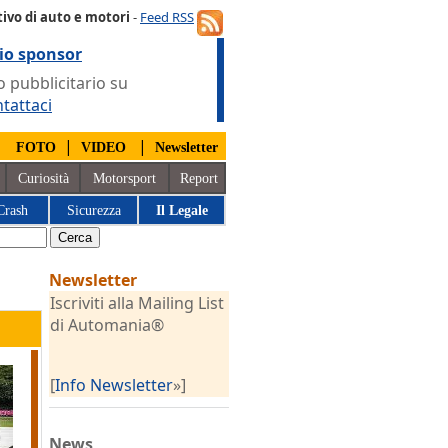
ivo di auto e motori
-
Feed RSS
io sponsor
 pubblicitario su
tattaci
|
|
|
FOTO
VIDEO
Newsletter
Curiosità
Motorsport
Report
Crash
Sicurezza
Il Legale
Newsletter
Iscriviti alla Mailing List
di Automania®
[
Info Newsletter
»]
News