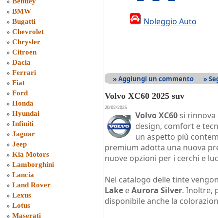
»
Bentley
»
BMW
Noleggio Auto
»
Bugatti
»
Chevrolet
»
Chrysler
»
Citroen
»
Dacia
»
Ferrari
» Aggiungi un commento
» Se
»
Fiat
»
Ford
Volvo XC60 2025 suv
»
Honda
20/02/2025
»
Hyundai
Volvo XC60
si rinnova 
»
Infiniti
design, comfort e tecn
»
Jaguar
un aspetto più contem
»
Jeep
premium adotta una nuova presa
»
Kia Motors
nuove opzioni per i cerchi e luc
»
Lamborghini
»
Lancia
Nel catalogo delle tinte vengo
»
Land Rover
Lake
e
Aurora Silver
. Inoltre,
»
Lexus
disponibile anche la colorazio
»
Lotus
»
Maserati