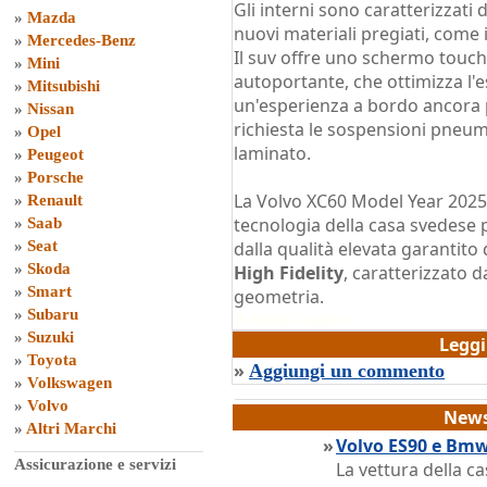
Gli interni sono caratterizzati 
»
Mazda
nuovi materiali pregiati, come 
»
Mercedes-Benz
Il suv offre uno schermo touch 
»
Mini
autoportante, che ottimizza l'e
»
Mitsubishi
un'esperienza a bordo ancora 
»
Nissan
richiesta le sospensioni pneumat
»
Opel
laminato.
»
Peugeot
»
Porsche
La Volvo XC60 Model Year 2025
»
Renault
tecnologia della casa svedese pe
»
Saab
»
Seat
dalla qualità elevata garantito
»
Skoda
High Fidelity
, caratterizzato d
»
Smart
geometria.
»
Subaru
di
Grazia Dragone
»
Suzuki
Legg
»
Toyota
»
Aggiungi un commento
»
Volkswagen
»
Volvo
News
»
Altri Marchi
»
Volvo ES90 e Bmw
Assicurazione e servizi
La vettura della ca