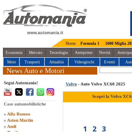
www.automania.it
Home
Formula 1
1000 Miglia 20
Economia
Mercato
Tecnologia
Anteprime
Novità
Anticipa
Moto
Trasporti
Attualità
Videogiochi
Eventi
Aut
News Auto e Motori
Segui Automania!
Volvo
- Auto Volvo XC60 2025
Scopri la Volvo XC6
Case automobilistiche
»
Alfa Romeo
»
Aston Martin
1
2
3
»
Audi