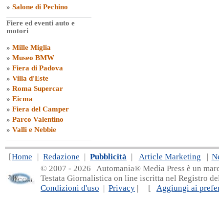
»
Salone di Pechino
Fiere ed eventi auto e
motori
»
Mille Miglia
»
Museo BMW
»
Fiera di Padova
»
Villa d'Este
»
Roma Supercar
»
Eicma
»
Fiera del Camper
»
Parco Valentino
»
Valli e Nebbie
[
Home
|
Redazione
|
Pubblicità
|
Article Marketing
|
N
© 2007 - 20
26 Automania® Media Press è un marchio 
Testata Giornalistica on line iscritta nel Registro d
Condizioni d'uso
|
Privacy
| [
Aggiungi ai prefer