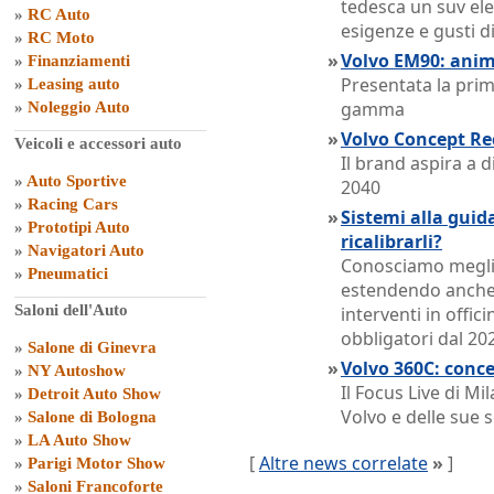
tedesca un suv ele
»
RC Auto
esigenze e gusti di
»
RC Moto
»
Volvo EM90: anim
»
Finanziamenti
Presentata la pri
»
Leasing auto
gamma
»
Noleggio Auto
»
Volvo Concept Rec
Veicoli e accessori auto
Il brand aspira a 
»
Auto Sportive
2040
»
Racing Cars
»
Sistemi alla guid
»
Prototipi Auto
ricalibrarli?
»
Navigatori Auto
Conosciamo meglio
»
Pneumatici
estendendo anche a
Saloni dell'Auto
interventi in offic
obbligatori dal 20
»
Salone di Ginevra
»
Volvo 360C: concep
»
NY Autoshow
Il Focus Live di M
»
Detroit Auto Show
Volvo e delle sue s
»
Salone di Bologna
»
LA Auto Show
[
Altre news correlate
»
]
»
Parigi Motor Show
»
Saloni Francoforte