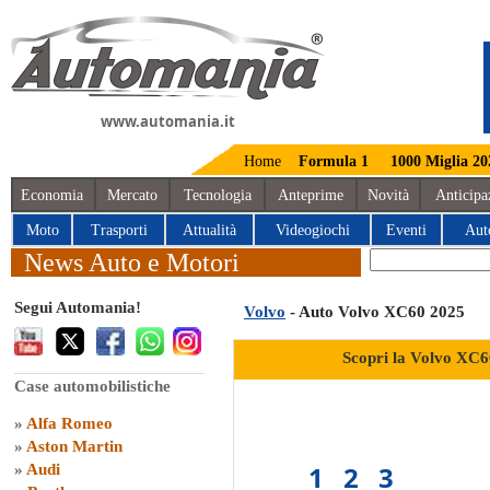
www.automania.it
Home
Formula 1
1000 Miglia 20
Economia
Mercato
Tecnologia
Anteprime
Novità
Anticipa
Moto
Trasporti
Attualità
Videogiochi
Eventi
Aut
News Auto e Motori
Segui Automania!
Volvo
- Auto Volvo XC60 2025
Scopri la Volvo XC6
Case automobilistiche
»
Alfa Romeo
»
Aston Martin
1
2
3
»
Audi