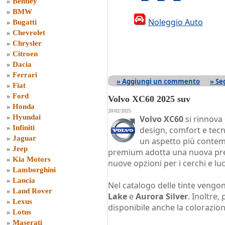
»
Bentley
»
BMW
Noleggio Auto
»
Bugatti
»
Chevrolet
»
Chrysler
»
Citroen
»
Dacia
»
Ferrari
» Aggiungi un commento
» Se
»
Fiat
»
Ford
Volvo XC60 2025 suv
»
Honda
20/02/2025
»
Hyundai
Volvo XC60
si rinnova 
»
Infiniti
design, comfort e tecn
»
Jaguar
un aspetto più contem
»
Jeep
premium adotta una nuova presa
»
Kia Motors
nuove opzioni per i cerchi e luc
»
Lamborghini
»
Lancia
Nel catalogo delle tinte vengo
»
Land Rover
Lake
e
Aurora Silver
. Inoltre,
»
Lexus
disponibile anche la colorazio
»
Lotus
»
Maserati