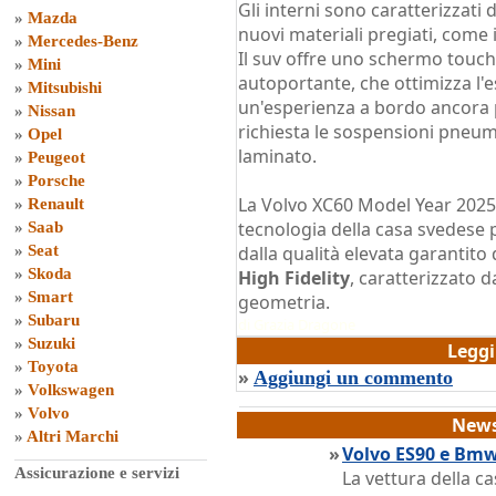
Gli interni sono caratterizzati 
»
Mazda
nuovi materiali pregiati, come 
»
Mercedes-Benz
Il suv offre uno schermo touch 
»
Mini
autoportante, che ottimizza l'e
»
Mitsubishi
un'esperienza a bordo ancora 
»
Nissan
richiesta le sospensioni pneumat
»
Opel
laminato.
»
Peugeot
»
Porsche
La Volvo XC60 Model Year 2025
»
Renault
tecnologia della casa svedese pe
»
Saab
»
Seat
dalla qualità elevata garantito
»
Skoda
High Fidelity
, caratterizzato d
»
Smart
geometria.
»
Subaru
di
Grazia Dragone
»
Suzuki
Legg
»
Toyota
»
Aggiungi un commento
»
Volkswagen
»
Volvo
News
»
Altri Marchi
»
Volvo ES90 e Bmw
Assicurazione e servizi
La vettura della ca