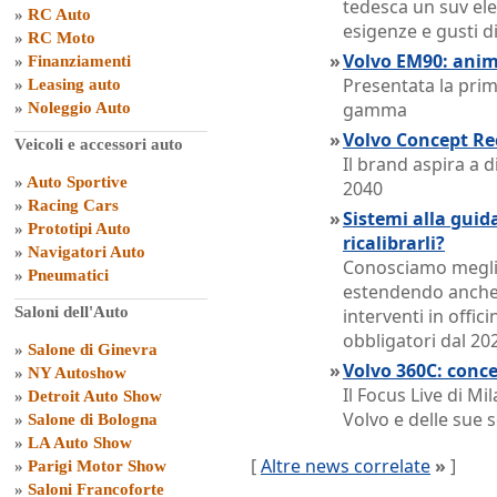
tedesca un suv ele
»
RC Auto
esigenze e gusti di
»
RC Moto
»
Volvo EM90: anim
»
Finanziamenti
Presentata la pri
»
Leasing auto
gamma
»
Noleggio Auto
»
Volvo Concept Rec
Veicoli e accessori auto
Il brand aspira a 
»
Auto Sportive
2040
»
Racing Cars
»
Sistemi alla guid
»
Prototipi Auto
ricalibrarli?
»
Navigatori Auto
Conosciamo meglio
»
Pneumatici
estendendo anche a
Saloni dell'Auto
interventi in offic
obbligatori dal 20
»
Salone di Ginevra
»
Volvo 360C: concep
»
NY Autoshow
Il Focus Live di M
»
Detroit Auto Show
Volvo e delle sue s
»
Salone di Bologna
»
LA Auto Show
[
Altre news correlate
»
]
»
Parigi Motor Show
»
Saloni Francoforte