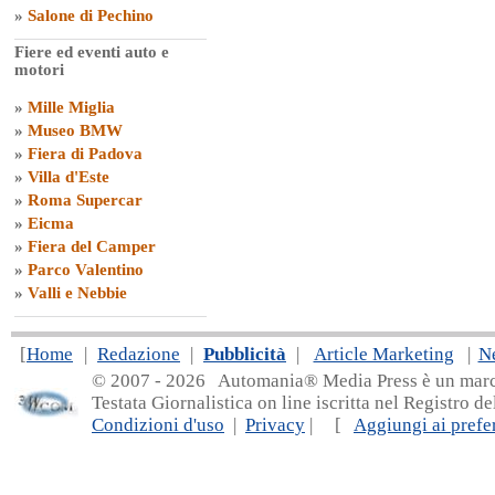
»
Salone di Pechino
Fiere ed eventi auto e
motori
»
Mille Miglia
»
Museo BMW
»
Fiera di Padova
»
Villa d'Este
»
Roma Supercar
»
Eicma
»
Fiera del Camper
»
Parco Valentino
»
Valli e Nebbie
[
Home
|
Redazione
|
Pubblicità
|
Article Marketing
|
N
© 2007 - 20
26 Automania® Media Press è un marchio 
Testata Giornalistica on line iscritta nel Registro d
Condizioni d'uso
|
Privacy
| [
Aggiungi ai prefer