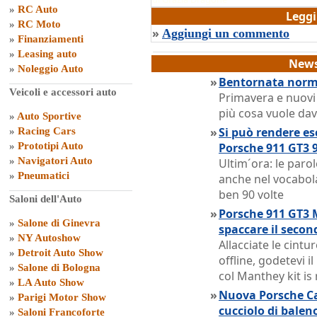
»
RC Auto
Legg
»
RC Moto
»
Aggiungi un commento
»
Finanziamenti
»
Leasing auto
News
»
Noleggio Auto
»
Bentornata norma
Veicoli e accessori auto
Primavera e nuovi
più cosa vuole dav
»
Auto Sportive
»
Si può rendere es
»
Racing Cars
»
Prototipi Auto
Porsche 911 GT3 9
»
Navigatori Auto
Ultim´ora: le paro
»
Pneumatici
anche nel vocabola
ben 90 volte
Saloni dell'Auto
»
Porsche 911 GT3 
»
Salone di Ginevra
spaccare il secon
»
NY Autoshow
Allacciate le cintur
»
Detroit Auto Show
offline, godetevi i
»
Salone di Bologna
col Manthey kit is
»
LA Auto Show
»
Nuova Porsche Ca
»
Parigi Motor Show
cucciolo di balen
»
Saloni Francoforte