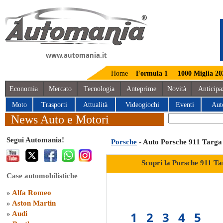
www.automania.it
Home
Formula 1
1000 Miglia 20
Economia
Mercato
Tecnologia
Anteprime
Novità
Anticipa
Moto
Trasporti
Attualità
Videogiochi
Eventi
Aut
News Auto e Motori
Segui Automania!
Porsche
- Auto Porsche 911 Targa
Scopri la Porsche 911 Ta
Case automobilistiche
»
Alfa Romeo
»
Aston Martin
1
2
3
4
5
»
Audi