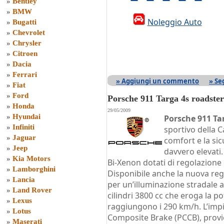
»
Bentley
»
BMW
Noleggio Auto
»
Bugatti
»
Chevrolet
»
Chrysler
»
Citroen
»
Dacia
»
Ferrari
» Aggiungi un commento
» Se
»
Fiat
»
Ford
Porsche 911 Targa 4s roadster
»
Honda
29/05/2009
»
Hyundai
Porsche 911 Ta
»
Infiniti
sportivo della C
»
Jaguar
comfort e la si
»
Jeep
davvero elevati.
»
Kia Motors
Bi-Xenon dotati di regolazione 
»
Lamborghini
Disponibile anche la nuova reg
»
Lancia
per un’illuminazione stradale a
»
Land Rover
cilindri 3800 cc che eroga la p
»
Lexus
raggiungono i 290 km/h. L’imp
»
Lotus
Composite Brake (PCCB), provi
»
Maserati