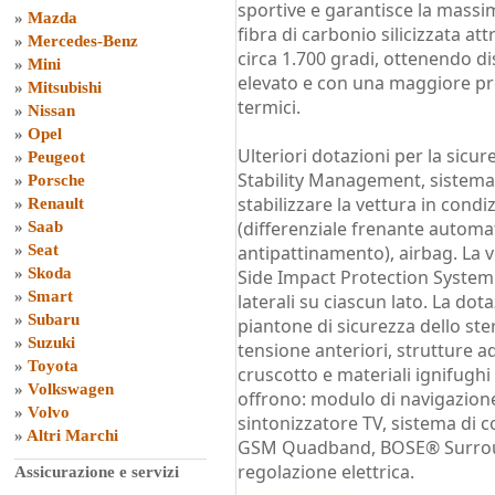
sportive e garantisce la massima
»
Mazda
fibra di carbonio silicizzata a
»
Mercedes-Benz
circa 1.700 gradi, ottenendo d
»
Mini
elevato e con una maggiore pro
»
Mitsubishi
termici.
»
Nissan
»
Opel
Ulteriori dotazioni per la sic
»
Peugeot
Stability Management, sistema
»
Porsche
stabilizzare la vettura in condi
»
Renault
(differenziale frenante automat
»
Saab
»
Seat
antipattinamento), airbag. La 
»
Skoda
Side Impact Protection System
»
Smart
laterali su ciascun lato. La do
»
Subaru
piantone di sicurezza dello ster
»
Suzuki
tensione anteriori, strutture 
»
Toyota
cruscotto e materiali ignifughi i
»
Volkswagen
offrono: modulo di navigazione
»
Volvo
sintonizzatore TV, sistema di 
»
Altri Marchi
GSM Quadband, BOSE® Surroun
regolazione elettrica.
Assicurazione e servizi
di
Grazia Dragone