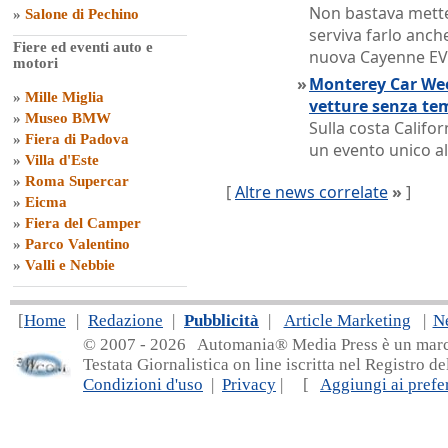
Non bastava metter
»
Salone di Pechino
serviva farlo anche
Fiere ed eventi auto e
nuova Cayenne EV
motori
»
Monterey Car Week
»
Mille Miglia
vetture senza te
»
Museo BMW
Sulla costa Califor
»
Fiera di Padova
un evento unico al
»
Villa d'Este
»
Roma Supercar
[
Altre news correlate
»
]
»
Eicma
»
Fiera del Camper
»
Parco Valentino
»
Valli e Nebbie
[
Home
|
Redazione
|
Pubblicità
|
Article Marketing
|
N
© 2007 - 20
26 Automania® Media Press è un marchio 
Testata Giornalistica on line iscritta nel Registro d
Condizioni d'uso
|
Privacy
| [
Aggiungi ai prefer