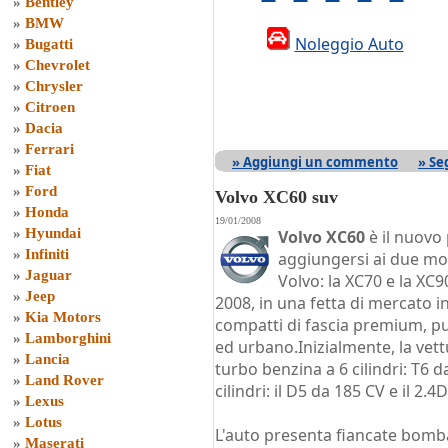
»
Bentley
»
BMW
Noleggio Auto
»
Bugatti
»
Chevrolet
»
Chrysler
»
Citroen
»
Dacia
»
Ferrari
» Aggiungi un commento
» Se
»
Fiat
»
Ford
Volvo XC60 suv
»
Honda
19/01/2008
»
Hyundai
Volvo XC60
è il nuovo
»
Infiniti
aggiungersi ai due mode
»
Jaguar
Volvo: la XC70 e la XC9
»
Jeep
2008, in una fetta di mercato 
»
Kia Motors
compatti di fascia premium, p
»
Lamborghini
ed urbano.Inizialmente, la vet
»
Lancia
turbo benzina a 6 cilindri: T6 
»
Land Rover
cilindri: il D5 da 185 CV e il 2.4
»
Lexus
»
Lotus
L'auto presenta fiancate bomba
»
Maserati