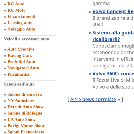
gamma
»
RC Auto
»
RC Moto
»
Volvo Concept Rec
»
Finanziamenti
Il brand aspira a 
»
Leasing auto
2040
»
Noleggio Auto
»
Sistemi alla guid
ricalibrarli?
Veicoli e accessori auto
Conosciamo meglio
»
Auto Sportive
estendendo anche a
»
Racing Cars
interventi in offic
»
Prototipi Auto
obbligatori dal 20
»
Navigatori Auto
»
Volvo 360C: concep
»
Pneumatici
Il Focus Live di M
Saloni dell'Auto
Volvo e delle sue s
»
Salone di Ginevra
[
Altre news correlate
»
]
»
NY Autoshow
»
Detroit Auto Show
»
Salone di Bologna
»
LA Auto Show
»
Parigi Motor Show
»
Saloni Francoforte