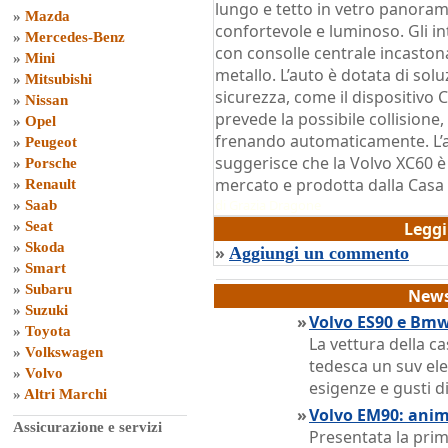
lungo e tetto in vetro panorami
»
Mazda
confortevole e luminoso. Gli in
»
Mercedes-Benz
con consolle centrale incastona
»
Mini
metallo. L’auto è dotata di solu
»
Mitsubishi
sicurezza, come il dispositivo C
»
Nissan
prevede la possibile collisione
»
Opel
frenando automaticamente. L’ad
»
Peugeot
suggerisce che la Volvo XC60 è 
»
Porsche
mercato e prodotta dalla Casa
»
Renault
di
Grazia Dragone
»
Saab
»
Seat
Legg
»
Skoda
»
Aggiungi un commento
»
Smart
»
Subaru
News
»
Suzuki
»
Volvo ES90 e Bmw
»
Toyota
La vettura della ca
»
Volkswagen
tedesca un suv ele
»
Volvo
esigenze e gusti di
»
Altri Marchi
»
Volvo EM90: anim
Assicurazione e servizi
Presentata la pri