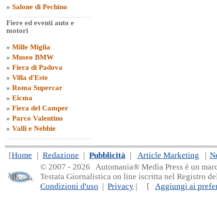
»
Salone di Pechino
Fiere ed eventi auto e
motori
»
Mille Miglia
»
Museo BMW
»
Fiera di Padova
»
Villa d'Este
»
Roma Supercar
»
Eicma
»
Fiera del Camper
»
Parco Valentino
»
Valli e Nebbie
[
Home
|
Redazione
|
Pubblicità
|
Article Marketing
|
N
© 2007 - 20
26 Automania® Media Press è un marchio 
Testata Giornalistica on line iscritta nel Registro d
Condizioni d'uso
|
Privacy
| [
Aggiungi ai prefer