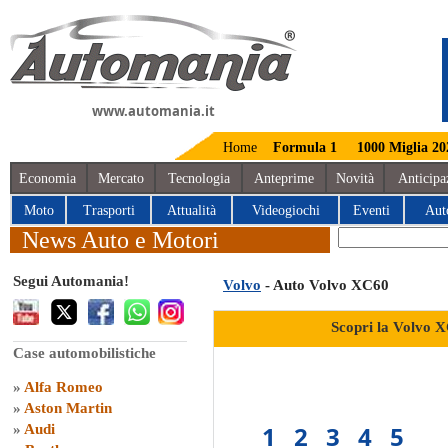
www.automania.it
Home
Formula 1
1000 Miglia 20
Economia
Mercato
Tecnologia
Anteprime
Novità
Anticipa
Moto
Trasporti
Attualità
Videogiochi
Eventi
Aut
News Auto e Motori
Segui Automania!
Volvo
- Auto Volvo XC60
Scopri la Volvo 
Case automobilistiche
»
Alfa Romeo
»
Aston Martin
1
2
3
4
5
»
Audi