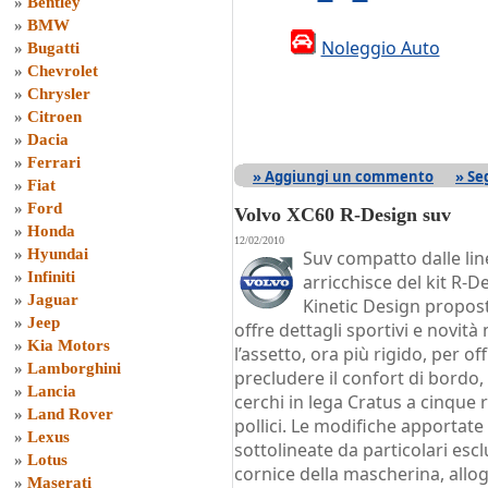
»
Bentley
»
BMW
Noleggio Auto
»
Bugatti
»
Chevrolet
»
Chrysler
»
Citroen
»
Dacia
»
Ferrari
» Aggiungi un commento
» Se
»
Fiat
»
Ford
Volvo XC60 R-Design suv
»
Honda
12/02/2010
»
Hyundai
Suv compatto dalle lin
»
Infiniti
arricchisce del kit R-
»
Jaguar
Kinetic Design propost
»
Jeep
offre dettagli sportivi e novit
»
Kia Motors
l’assetto, ora più rigido, per 
»
Lamborghini
precludere il confort di bordo, 
»
Lancia
cerchi in lega Cratus a cinque r
»
Land Rover
pollici. Le modifiche apportate
»
Lexus
sottolineate da particolari escl
»
Lotus
cornice della mascherina, allo
»
Maserati