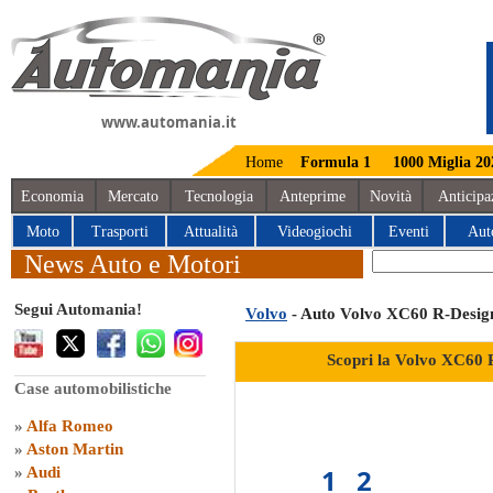
www.automania.it
Home
Formula 1
1000 Miglia 20
Economia
Mercato
Tecnologia
Anteprime
Novità
Anticipa
Moto
Trasporti
Attualità
Videogiochi
Eventi
Aut
News Auto e Motori
Segui Automania!
Volvo
- Auto Volvo XC60 R-Desig
Scopri la Volvo XC60 
Case automobilistiche
»
Alfa Romeo
»
Aston Martin
1
2
»
Audi