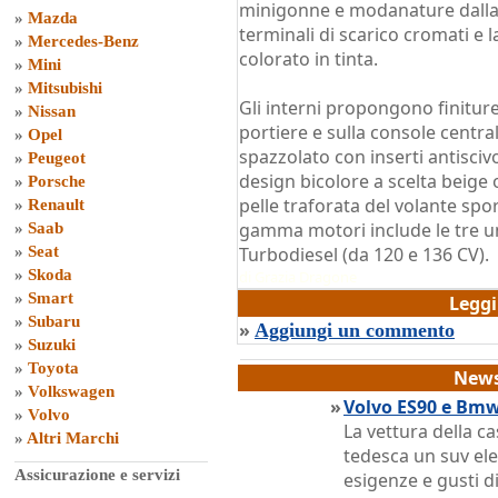
minigonne e modanature dalla f
»
Mazda
terminali di scarico cromati e l
»
Mercedes-Benz
colorato in tinta.
»
Mini
»
Mitsubishi
Gli interni propongono finiture 
»
Nissan
portiere e sulla console central
»
Opel
spazzolato con inserti antisciv
»
Peugeot
design bicolore a scelta beige o
»
Porsche
pelle traforata del volante spo
»
Renault
gamma motori include le tre un
»
Saab
»
Seat
Turbodiesel (da 120 e 136 CV).
»
Skoda
di
Grazia Dragone
»
Smart
Legg
»
Subaru
»
Aggiungi un commento
»
Suzuki
»
Toyota
News
»
Volkswagen
»
Volvo ES90 e Bmw
»
Volvo
La vettura della ca
»
Altri Marchi
tedesca un suv ele
Assicurazione e servizi
esigenze e gusti di