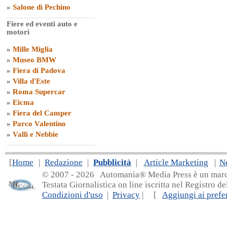
»
Salone di Pechino
Fiere ed eventi auto e
motori
»
Mille Miglia
»
Museo BMW
»
Fiera di Padova
»
Villa d'Este
»
Roma Supercar
»
Eicma
»
Fiera del Camper
»
Parco Valentino
»
Valli e Nebbie
[
Home
|
Redazione
|
Pubblicità
|
Article Marketing
|
N
© 2007 - 20
26 Automania® Media Press è un marchio 
Testata Giornalistica on line iscritta nel Registro d
Condizioni d'uso
|
Privacy
| [
Aggiungi ai prefer