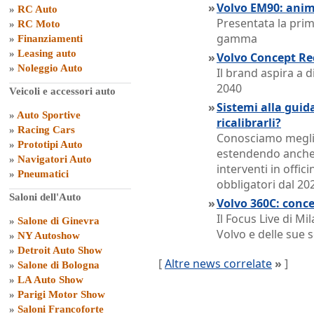
»
Volvo EM90: anim
»
RC Auto
Presentata la pri
»
RC Moto
gamma
»
Finanziamenti
»
Leasing auto
»
Volvo Concept Rec
»
Noleggio Auto
Il brand aspira a 
2040
Veicoli e accessori auto
»
Sistemi alla guid
»
Auto Sportive
ricalibrarli?
»
Racing Cars
Conosciamo meglio
»
Prototipi Auto
estendendo anche a
»
Navigatori Auto
interventi in offic
»
Pneumatici
obbligatori dal 20
Saloni dell'Auto
»
Volvo 360C: concep
Il Focus Live di M
»
Salone di Ginevra
Volvo e delle sue s
»
NY Autoshow
»
Detroit Auto Show
[
Altre news correlate
»
]
»
Salone di Bologna
»
LA Auto Show
»
Parigi Motor Show
»
Saloni Francoforte