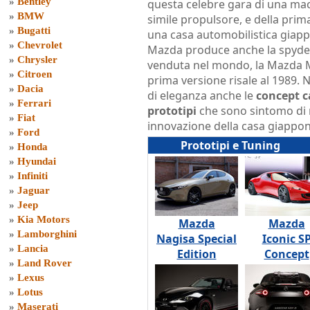
»
Bentley
questa celebre gara di una ma
»
BMW
simile propulsore, e della prim
»
Bugatti
una casa automobilistica giap
»
Chevrolet
Mazda produce anche la spyde
»
Chrysler
venduta nel mondo, la Mazda MX
»
Citroen
prima versione risale al 1989
»
Dacia
di eleganza anche le
concept c
»
Ferrari
prototipi
che sono sintomo di 
»
Fiat
innovazione della casa giappon
»
Ford
Prototipi e Tuning
»
Honda
»
Hyundai
»
Infiniti
»
Jaguar
»
Jeep
»
Kia Motors
Mazda
Mazda
»
Lamborghini
Nagisa Special
Iconic S
»
Lancia
Edition
Concept
»
Land Rover
»
Lexus
»
Lotus
»
Maserati