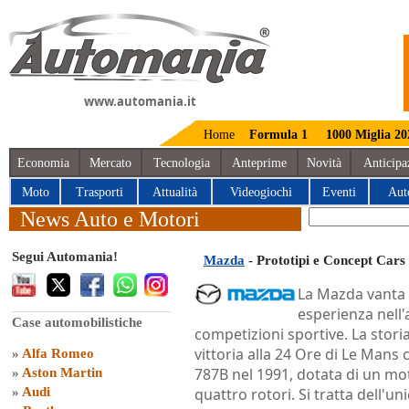
www.automania.it
Home
Formula 1
1000 Miglia 20
Economia
Mercato
Tecnologia
Anteprime
Novità
Anticipa
Moto
Trasporti
Attualità
Videogiochi
Eventi
Aut
News Auto e Motori
Segui Automania!
Mazda
- Prototipi e Concept Car
La Mazda vanta
esperienza nell'
Case automobilistiche
competizioni sportive. La storia
vittoria alla 24 Ore di Le Mans
»
Alfa Romeo
787B nel 1991, dotata di un mo
»
Aston Martin
»
Audi
quattro rotori. Si tratta dell'uni