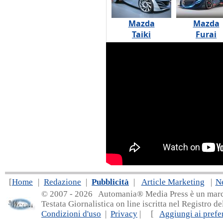
Mazda
Mazda
Taiki
Furai
[
Home
|
Redazione
|
Pubblicità
|
Article Marketing
|
N
© 2007 - 20
26 Automania® Media Press è un marchio 
Testata Giornalistica on line iscritta nel Registro d
Condizioni d'uso
|
Privacy
| [
Aggiungi ai prefer