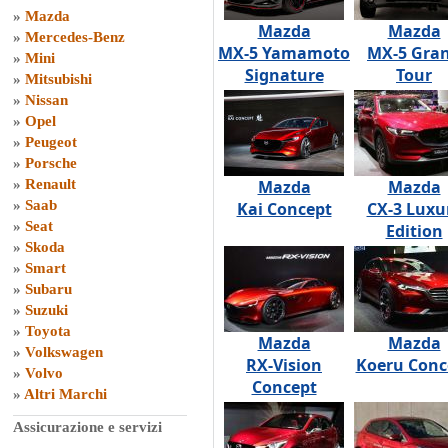
»
Mazda
Mazda
Mazda
»
Mercedes-Benz
MX-5 Yamamoto
MX-5 Gra
»
Mini
Signature
Tour
»
Mitsubishi
»
Nissan
»
Opel
»
Peugeot
»
Porsche
»
Renault
Mazda
Mazda
»
Saab
Kai Concept
CX-3 Luxu
»
Seat
Edition
»
Skoda
»
Smart
»
Subaru
»
Suzuki
»
Toyota
Mazda
Mazda
»
Volkswagen
RX-Vision
Koeru Conc
»
Volvo
Concept
»
Altri Marchi
Assicurazione e servizi