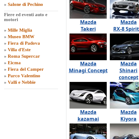
»
Salone di Pechino
Fiere ed eventi auto e
motori
Mazda
Mazda
Takeri
RX-8 Spirit
»
Mille Miglia
»
Museo BMW
»
Fiera di Padova
»
Villa d'Este
»
Roma Supercar
»
Eicma
Mazda
Mazda
»
Fiera del Camper
Minagi Concept
Shinari
»
Parco Valentino
concept
»
Valli e Nebbie
Mazda
Mazda
kazamai
Kiyora