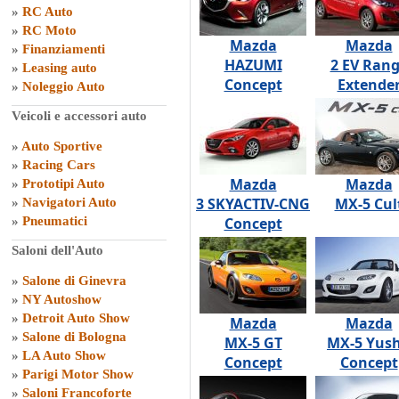
»
RC Auto
»
RC Moto
Mazda
Mazda
»
Finanziamenti
HAZUMI
2 EV Ran
»
Leasing auto
Concept
Extende
»
Noleggio Auto
Veicoli e accessori auto
»
Auto Sportive
»
Racing Cars
Mazda
Mazda
»
Prototipi Auto
3 SKYACTIV-CNG
MX-5 Cul
»
Navigatori Auto
»
Pneumatici
Concept
Saloni dell'Auto
»
Salone di Ginevra
»
NY Autoshow
»
Detroit Auto Show
Mazda
Mazda
»
Salone di Bologna
MX-5 GT
MX-5 Yus
»
LA Auto Show
Concept
Concept
»
Parigi Motor Show
»
Saloni Francoforte