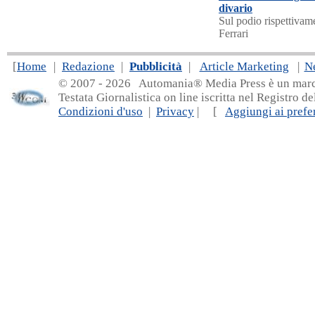
divario
Sul podio rispettivam
Ferrari
[
Home
|
Redazione
|
Pubblicità
|
Article Marketing
|
N
© 2007 - 20
26 Automania® Media Press è un marchio 
Testata Giornalistica on line iscritta nel Registro d
Condizioni d'uso
|
Privacy
| [
Aggiungi ai prefer