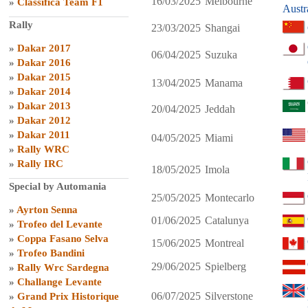
16/03/2025
Melbourne
»
Classifica Team F1
Austr
Rally
23/03/2025
Shangai
»
Dakar 2017
06/04/2025
Suzuka
»
Dakar 2016
»
Dakar 2015
13/04/2025
Manama
»
Dakar 2014
»
Dakar 2013
20/04/2025
Jeddah
»
Dakar 2012
»
Dakar 2011
04/05/2025
Miami
»
Rally WRC
»
Rally IRC
18/05/2025
Imola
Special by Automania
25/05/2025
Montecarlo
»
Ayrton Senna
01/06/2025
Catalunya
»
Trofeo del Levante
»
Coppa Fasano Selva
15/06/2025
Montreal
»
Trofeo Bandini
29/06/2025
Spielberg
»
Rally Wrc Sardegna
»
Challange Levante
06/07/2025
Silverstone
»
Grand Prix Historique