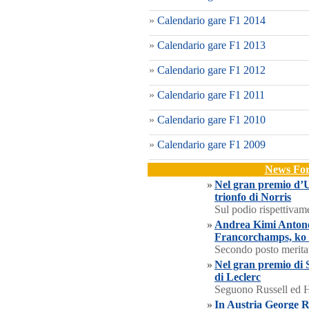
»
Calendario gare F1 2014
»
Calendario gare F1 2013
»
Calendario gare F1 2012
»
Calendario gare F1 2011
»
Calendario gare F1 2010
»
Calendario gare F1 2009
News For
»
Nel gran premio d’U
trionfo di Norris
Sul podio rispettivam
»
Andrea Kimi Antonell
Francorchamps, ko 
Secondo posto meritat
»
Nel gran premio di S
di Leclerc
Seguono Russell ed H
»
In Austria George Ru