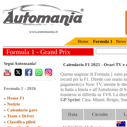
www.automania.it
Home
Formula 1
News
Formula 1 - Grand Prix
Segui Automania!
Calendario F1 2025 - Orari TV e d
Questa stagione di Formula 1 sono p
record per la F1. Dirette con orario i
pagamento) e Now TV, mentre le dire
Formula 1 - 2026
in Italia a Imola e all'Autodromo di 
trasmessi in differita su TV8. La diret
»
Home F1
GP Sprint
: Cina, Miami, Belgio, Stat
»
Notizie
»
Calendario gare
Data
Circuito
L
»
Team e Driver
»
Classifica piloti