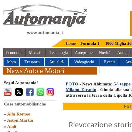
www.automania.it
Home
Formula 1
1000 Miglia 20
Economia
Mercato
Tecnologia
Anteprime
Novità
Anticipa
Moto
Trasporti
Attualità
Videogiochi
Eventi
Aut
News Auto e Motori
Segui Automania!
FOTO
- News Abbinata:
5^ tappa 
Milano-Taranto
- Giunta alla sua 
attraversa la terra della Cipolla 
Case automobilistiche
Fot
»
Alfa Romeo
»
Aston Martin
Rievocazione stori
»
Audi