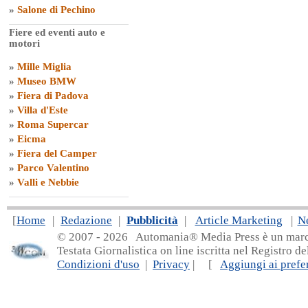
»
Salone di Pechino
Fiere ed eventi auto e
motori
»
Mille Miglia
»
Museo BMW
»
Fiera di Padova
»
Villa d'Este
»
Roma Supercar
»
Eicma
»
Fiera del Camper
»
Parco Valentino
»
Valli e Nebbie
[
Home
|
Redazione
|
Pubblicità
|
Article Marketing
|
N
© 2007 - 20
26 Automania® Media Press è un marchio 
Testata Giornalistica on line iscritta nel Registro d
Condizioni d'uso
|
Privacy
| [
Aggiungi ai prefer