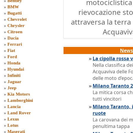
motociclistica
»
Bentley
»
BMW
rievocazione sto
»
Bugatti
»
Chevrolet
attraversa la terra
»
Chrysler
Acquaviva
»
Citroen
»
Dacia
»
Ferrari
News 
»
Fiat
»
Ford
»
La cipolla rossa 
»
Honda
Nella classifica de
»
Hyundai
Acquaviva delle Fo
»
Infiniti
delle moto d’epoc
»
Jaguar
»
Milano Taranto 20
»
Jeep
La mitica corsa che
»
Kia Motors
tutti vincitori
»
Lamborghini
»
Milano Taranto, i
»
Lancia
ruote
»
Land Rover
La carovana dei mo
»
Lexus
»
Lotus
penultima tappa
»
Maserati