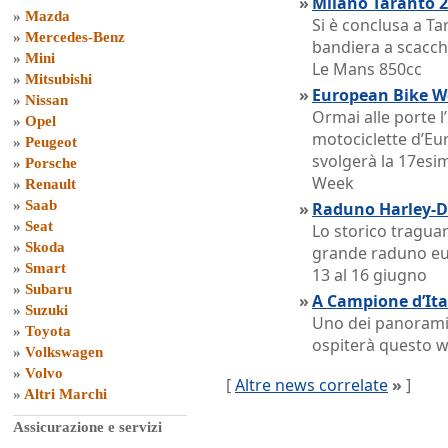
»
Milano Taranto 201
»
Mazda
Si è conclusa a Ta
»
Mercedes-Benz
bandiera a scacchi
»
Mini
Le Mans 850cc
»
Mitsubishi
»
European Bike W
»
Nissan
Ormai alle porte l
»
Opel
motociclette d’Eur
»
Peugeot
svolgerà la 17esi
»
Porsche
Week
»
Renault
»
Saab
»
Raduno Harley-D
»
Seat
Lo storico tragua
»
Skoda
grande raduno e
»
Smart
13 al 16 giugno
»
Subaru
»
A Campione d’Ita
»
Suzuki
Uno dei panorami 
»
Toyota
ospiterà questo w
»
Volkswagen
»
Volvo
[
Altre news correlate
»
]
»
Altri Marchi
Assicurazione e servizi