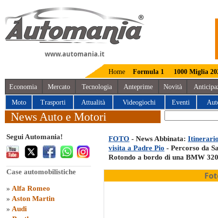
www.automania.it
Home
Formula 1
1000 Miglia 20
Economia
Mercato
Tecnologia
Anteprime
Novità
Anticipa
Moto
Trasporti
Attualità
Videogiochi
Eventi
Aut
News Auto e Motori
Segui Automania!
FOTO
- News Abbinata:
Itinerari
visita a Padre Pio
- Percorso da S
Rotondo a bordo di una BMW 320
Case automobilistiche
Fot
»
Alfa Romeo
»
Aston Martin
»
Audi