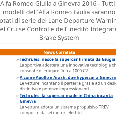
Alfa Romeo Giulia a Ginevra 2016 - Tutti 
modelli dell´Alfa Romeo Giulia saranno
otati di serie del Lane Departure Warni
el Cruise Control e dell´inedito Integra
Brake System
News Correlate
»
Techrules: nasce la supercar firmata da Giugia
La sportiva adotterà una innovativa tecnologia ch
consente di erogare fino a 1000 CV
»
A come Apollo e Arash: due hypercar a Ginevra
Le vetture incantano il parterre grazie ad un des
distintivo e potenze impressionanti
»
Techrules: la supercar made in China incanta
Ginevra
La vettura adotta un sistema propulsivo TREV
composto da sei motori elettrici