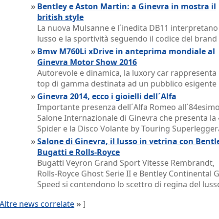
»
Bentley e Aston Martin: a Ginevra in mostra il
british style
La nuova Mulsanne e l´inedita DB11 interpretano 
lusso e la sportività seguendo il codice del brand
»
Bmw M760Li xDrive in anteprima mondiale al
Ginevra Motor Show 2016
Autorevole e dinamica, la luxory car rappresenta i
top di gamma destinata ad un pubblico esigente
»
Ginevra 2014, ecco i gioielli dell´Alfa
Importante presenza dell´Alfa Romeo all´84esim
Salone Internazionale di Ginevra che presenta la
Spider e la Disco Volante by Touring Superlegger
»
Salone di Ginevra, il lusso in vetrina con Bentl
Bugatti e Rolls-Royce
Bugatti Veyron Grand Sport Vitesse Rembrandt,
Rolls-Royce Ghost Serie II e Bentley Continental 
Speed si contendono lo scettro di regina del luss
Altre news correlate
»
]