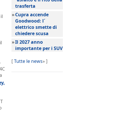
trasferta
»
Cupra accende
il
Goodwood: l´
elettrico smette di
chiedere scusa
»
Il 2027 anno
l
importante per i SUV
[
Tutte le news
» ]
o
 4C
a
ey,
GT
o