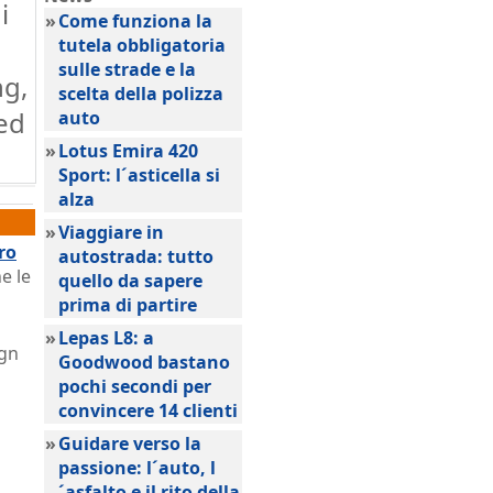
i
»
Come funziona la
tutela obbligatoria
sulle strade e la
ng,
scelta della polizza
ted
auto
»
Lotus Emira 420
Sport: l´asticella si
alza
»
Viaggiare in
ro
autostrada: tutto
e le
quello da sapere
prima di partire
»
Lepas L8: a
ign
Goodwood bastano
pochi secondi per
convincere 14 clienti
»
Guidare verso la
passione: l´auto, l
´asfalto e il rito della