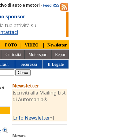
ivo di auto e motori
-
Feed RSS
io sponsor
 tua attività su
ntattaci
|
|
|
FOTO
VIDEO
Newsletter
Curiosità
Motorsport
Report
Crash
Sicurezza
Il Legale
Newsletter
a è
Iscriviti alla Mailing List
di Automania®
[
Info Newsletter
»]
e
News