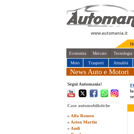
www.automania.it
H
Economia
Mercato
Tecnologia
Moto
Trasporti
Attualità
News Auto e Motori
Segui Automania!
F
la
s
Case automobilistiche
»
Alfa Romeo
»
Aston Martin
»
Audi