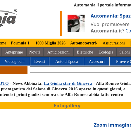
Automania il portale informat
Automania: Spaz
Vuoi promuovere la
Automania.it
?
Co
ome
Formula 1
1000 Miglia 2026
Automotoretrò
Assicurazioni
Anteprime
Novità
Anticipazioni
Elettriche
Ecologia
Saloni
Videogiochi
Eventi
Auto d'Epoca
Accessori
Prove e 
OTO
- News Abbinata:
La Giulia star di Ginevra
- Alfa Romeo Giuli
 protagonista del Salone di Ginevra 2016 aperto in questi giorni, e
entendo i primi giudizi sembra che Alfa Romeo abbia fatto centro
Fotogallery
Zoom immagin