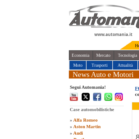
www.automania.it
H
Economia
Mercato
Tecnologia
Moto
Trasporti
Attualità
News Auto e Motori
Segui Automania!
F
c
Case automobilistiche
»
Alfa Romeo
»
Aston Martin
»
Audi
8