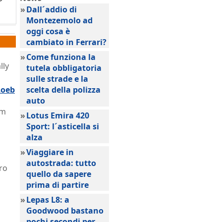
»
Dall´addio di
Montezemolo ad
oggi cosa è
cambiato in Ferrari?
»
Come funziona la
lly
tutela obbligatoria
sulle strade e la
Loeb
scelta della polizza
auto
am
»
Lotus Emira 420
Sport: l´asticella si
alza
»
Viaggiare in
autostrada: tutto
ro
quello da sapere
prima di partire
»
Lepas L8: a
Goodwood bastano
pochi secondi per