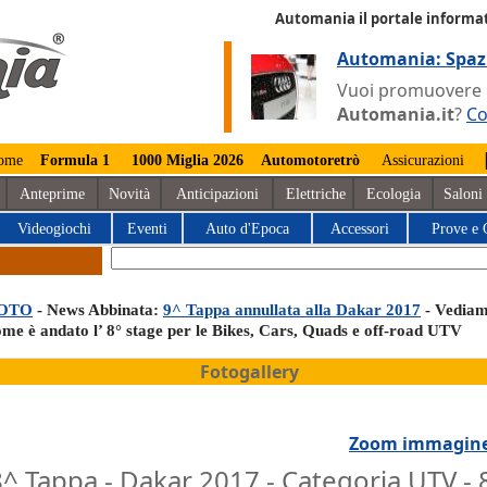
Automania il portale informat
Automania: Spaz
Vuoi promuovere la
Automania.it
?
Co
ome
Formula 1
1000 Miglia 2026
Automotoretrò
Assicurazioni
Anteprime
Novità
Anticipazioni
Elettriche
Ecologia
Saloni
Videogiochi
Eventi
Auto d'Epoca
Accessori
Prove e 
OTO
- News Abbinata:
9^ Tappa annullata alla Dakar 2017
- Vedia
ome è andato l’ 8° stage per le Bikes, Cars, Quads e off-road UTV
Fotogallery
Zoom immagin
^ Tappa - Dakar 2017 - Categoria UTV - 