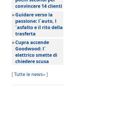
convincere 14 clienti
»
Guidare verso la
passione: l´auto, l
´asfalto e il rito della
trasferta
»
Cupra accende
Goodwood: l´
elettrico smette di
chiedere scusa
[
Tutte le news
» ]