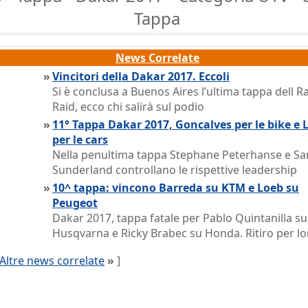
Tappa
News Correlate
»
Vincitori della Dakar 2017. Eccoli
Si è conclusa a Buenos Aires l’ultima tappa dell Ra
Raid, ecco chi salirà sul podio
»
11° Tappa Dakar 2017, Goncalves per le bike e 
per le cars
Nella penultima tappa Stephane Peterhanse e S
Sunderland controllano le rispettive leadership
»
10^ tappa: vincono Barreda su KTM e Loeb su
Peugeot
Dakar 2017, tappa fatale per Pablo Quintanilla su
Husqvarna e Ricky Brabec su Honda. Ritiro per lo
Altre news correlate
»
]