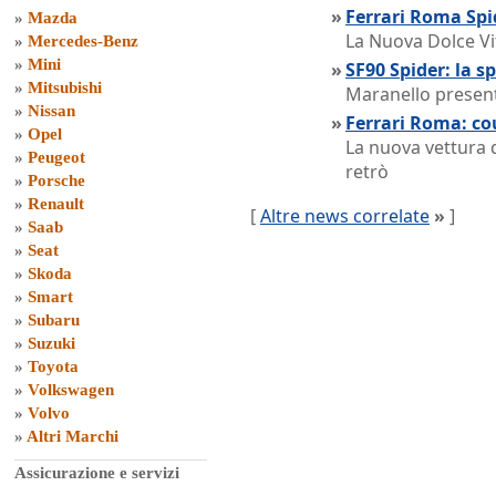
»
Ferrari Roma Spi
»
Mazda
La Nuova Dolce Vit
»
Mercedes-Benz
»
Mini
»
SF90 Spider: la s
»
Mitsubishi
Maranello presen
»
Nissan
»
Ferrari Roma: cou
»
Opel
La nuova vettura d
»
Peugeot
retrò
»
Porsche
»
Renault
[
Altre news correlate
»
]
»
Saab
»
Seat
»
Skoda
»
Smart
»
Subaru
»
Suzuki
»
Toyota
»
Volkswagen
»
Volvo
»
Altri Marchi
Assicurazione e servizi