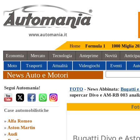
www.automania.it
Home
Formula 1
1000 Miglia 20
Economia
Mercato
Tecnologia
Anteprime
Novità
Anticipa
Moto
Trasporti
Attualità
Videogiochi
Eventi
Aut
News Auto e Motori
Segui Automania!
FOTO
- News Abbinata:
Bugatti e
supercar Divo e AM-RB 003 analizz
Fot
Case automobilistiche
»
Alfa Romeo
»
Aston Martin
»
Audi
Bugatti Divo e Ast