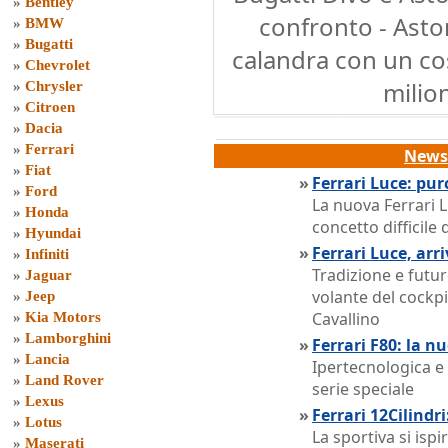
»
Bentley
confronto - Ast
»
BMW
»
Bugatti
calandra con un cos
»
Chevrolet
milion
»
Chrysler
»
Citroen
»
Dacia
»
Ferrari
News 
»
Fiat
»
Ferrari Luce: pur
»
Ford
La nuova Ferrari L
»
Honda
concetto difficile 
»
Hyundai
»
Ferrari Luce, arri
»
Infiniti
Tradizione e futur
»
Jaguar
volante del cockpi
»
Jeep
Cavallino
»
Kia Motors
»
Lamborghini
»
Ferrari F80: la n
»
Lancia
Ipertecnologica e 
»
Land Rover
serie speciale
»
Lexus
»
Ferrari 12Cilind
»
Lotus
La sportiva si isp
»
Maserati