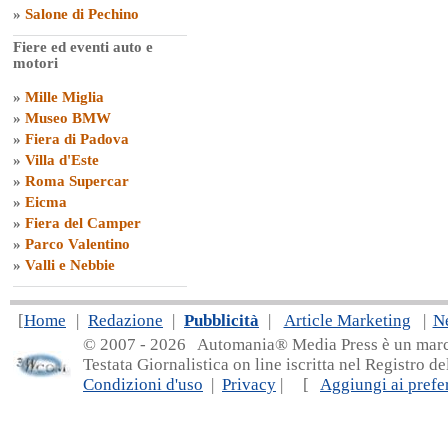
»
Salone di Pechino
Fiere ed eventi auto e
motori
»
Mille Miglia
»
Museo BMW
»
Fiera di Padova
»
Villa d'Este
»
Roma Supercar
»
Eicma
»
Fiera del Camper
»
Parco Valentino
»
Valli e Nebbie
[
Home
|
Redazione
|
Pubblicità
|
Article Marketing
|
N
© 2007 - 20
26 Automania® Media Press è un marchio 
Testata Giornalistica on line iscritta nel Registro d
Condizioni d'uso
|
Privacy
| [
Aggiungi ai prefer