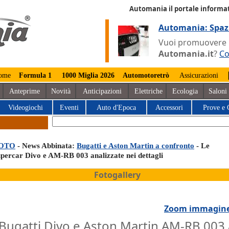
Automania il portale informat
Automania: Spaz
Vuoi promuovere la
Automania.it
?
Co
ome
Formula 1
1000 Miglia 2026
Automotoretrò
Assicurazioni
Anteprime
Novità
Anticipazioni
Elettriche
Ecologia
Saloni
Videogiochi
Eventi
Auto d'Epoca
Accessori
Prove e 
OTO
- News Abbinata:
Bugatti e Aston Martin a confronto
- Le
upercar Divo e AM-RB 003 analizzate nei dettagli
Fotogallery
Zoom immagin
Bugatti Divo e Aston Martin AM-RB 003 