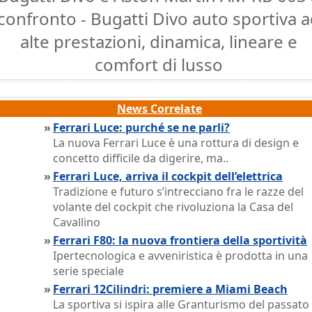
confronto - Bugatti Divo auto sportiva 
alte prestazioni, dinamica, lineare e
comfort di lusso
News Correlate
»
Ferrari Luce: purché se ne parli?
La nuova Ferrari Luce è una rottura di design e
concetto difficile da digerire, ma..
»
Ferrari Luce, arriva il cockpit dell’elettrica
Tradizione e futuro s’intrecciano fra le razze del
volante del cockpit che rivoluziona la Casa del
Cavallino
»
Ferrari F80: la nuova frontiera della sportività
Ipertecnologica e avveniristica è prodotta in una
serie speciale
»
Ferrari 12Cilindri: premiere a Miami Beach
La sportiva si ispira alle Granturismo del passato