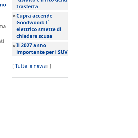
ino
trasferta
»
Cupra accende
Goodwood: l´
mma
elettrico smette di
chiedere scusa
ti
»
Il 2027 anno
importante per i SUV
[
Tutte le news
» ]