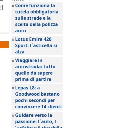
»
Come funziona la
ad
tutela obbligatoria
sulle strade e la
scelta della polizza
auto
»
Lotus Emira 420
Sport: l´asticella si
alza
»
Viaggiare in
autostrada: tutto
quello da sapere
prima di partire
»
Lepas L8: a
Goodwood bastano
pochi secondi per
convincere 14 clienti
»
Guidare verso la
passione: l´auto, l
´asfalto e il rito della