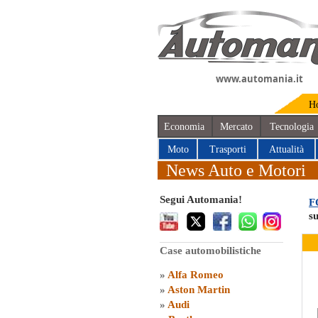
www.automania.it
H
Economia
Mercato
Tecnologia
Moto
Trasporti
Attualità
News Auto e Motori
Segui Automania!
F
s
Case automobilistiche
»
Alfa Romeo
»
Aston Martin
»
Audi