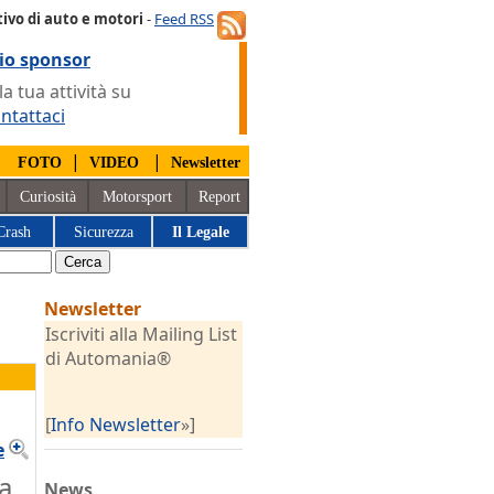
ivo di auto e motori
-
Feed RSS
io sponsor
 tua attività su
ntattaci
|
|
|
FOTO
VIDEO
Newsletter
Curiosità
Motorsport
Report
Crash
Sicurezza
Il Legale
Newsletter
Iscriviti alla Mailing List
di Automania®
[
Info Newsletter
»]
e
a
News