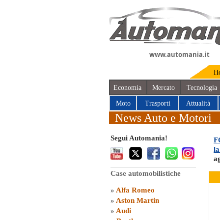
www.automania.it
H
Economia
Mercato
Tecnologia
Moto
Trasporti
Attualità
News Auto e Motori
Segui Automania!
F
l
a
Case automobilistiche
»
Alfa Romeo
»
Aston Martin
»
Audi