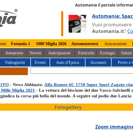
Automania il portale informat
Automania: Spaz
Vuoi promuovere la
Automania.it
?
Co
ome
Formula 1
1000 Miglia 2026
Automotoretrò
Assicurazioni
Anteprime
Novità
Anticipazioni
Elettriche
Ecologia
Saloni
Videogiochi
Eventi
Auto d'Epoca
Accessori
Prove e 
OTO
- News Abbinata:
Alfa Romeo 6C 1750 Super Sport Zagato vin
a Mille Miglia 2021
- La vettura del biscione del duo Vasco-Salvinelli s
ggiudica la corsa più bella del mondo. A seguire sul podio due Lancia
Fotogallery
Zoom immagin