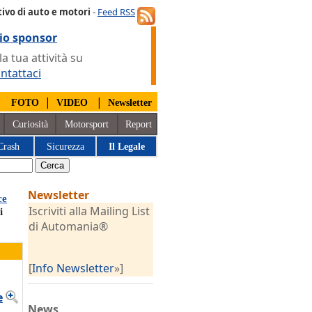
ivo di auto e motori
-
Feed RSS
io sponsor
 tua attività su
ntattaci
|
|
|
FOTO
VIDEO
Newsletter
Curiosità
Motorsport
Report
Crash
Sicurezza
Il Legale
Newsletter
ce
Iscriviti alla Mailing List
i
di Automania®
[
Info Newsletter
»]
e
News