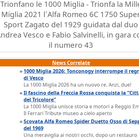
Trionfano le 1000 Miglia - Trionfa la Mill
Miglia 2021 l´Alfa Romeo 6C 1750 Supe
Sport Zagato del 1929 guidata dal duo
ndrea Vesco e Fabio Salvinelli, in gara c
il numero 43
News Correlate
»
1000 Miglia 2026: Tonconogy interrompe il reg
di Vesco
La 1000 Miglia 2026 ha un nuovo re. Anzi, due!
»
Il fascino della Freccia Rossa conquista la “Cit
del Tricolore”
La 1000 Miglia unisce storia e motori a Reggio Emi
Il Ferrari Tribute museo a cielo aperto
»
Scovata Alfa Romeo Spider Duetto Osso di Sep
del 1969
Una meraviglia ai nostri occhi, dopo un restauro