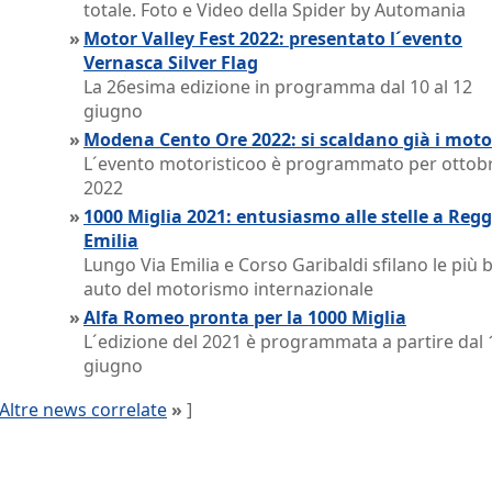
totale. Foto e Video della Spider by Automania
»
Motor Valley Fest 2022: presentato l´evento
Vernasca Silver Flag
La 26esima edizione in programma dal 10 al 12
giugno
»
Modena Cento Ore 2022: si scaldano già i moto
L´evento motoristicoo è programmato per ottob
2022
»
1000 Miglia 2021: entusiasmo alle stelle a Regg
Emilia
Lungo Via Emilia e Corso Garibaldi sfilano le più b
auto del motorismo internazionale
»
Alfa Romeo pronta per la 1000 Miglia
L´edizione del 2021 è programmata a partire dal 
giugno
Altre news correlate
»
]