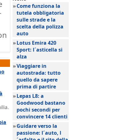
e
»
Come funziona la
r
tutela obbligatoria
sulle strade e la
scelta della polizza
on
auto
»
Lotus Emira 420
Sport: l´asticella si
alza
»
Viaggiare in
no
autostrada: tutto
quello da sapere
prima di partire
tà
»
Lepas L8: a
Goodwood bastano
lia.
pochi secondi per
convincere 14 clienti
pia
»
Guidare verso la
passione: l´auto, l
´asfalto e il rito della