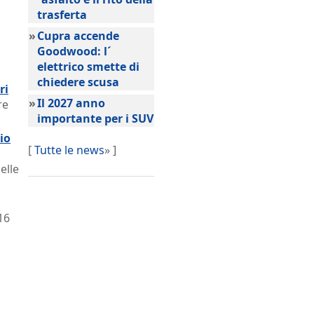
trasferta
»
Cupra accende
Goodwood: l´
elettrico smette di
chiedere scusa
ri
»
Il 2027 anno
re
importante per i SUV
io
[
Tutte le news
» ]
elle
16