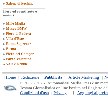
»
Salone di Pechino
Fiere ed eventi auto e
motori
»
Mille Miglia
»
Museo BMW
»
Fiera di Padova
»
Villa d'Este
»
Roma Supercar
»
Eicma
»
Fiera del Camper
»
Parco Valentino
»
Valli e Nebbie
[
Home
|
Redazione
|
Pubblicità
|
Article Marketing
|
N
© 2007 - 20
26 Automania® Media Press è un marchio 
Testata Giornalistica on line iscritta nel Registro d
Condizioni d'uso
|
Privacy
| [
Aggiungi ai prefer