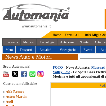
www.automania.it
Home
Formula 1
1000 Miglia 20
Economia
Mercato
Tecnologia
Anteprime
Novità
Anticipa
Moto
Trasporti
Attualità
Videogiochi
Eventi
Aut
News Auto e Motori
Segui Automania!
FOTO
- News Abbinata:
Maserati
Valley Fest
- Le Sport Cars Elettri
Modena e tutti gli appassionati di
Case automobilistiche
Fot
»
Alfa Romeo
»
Aston Martin
»
Audi