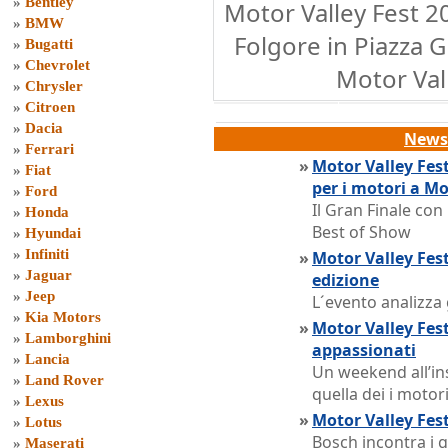
»
Bentley
Motor Valley Fest 2
»
BMW
Folgore in Piazza 
»
Bugatti
»
Chevrolet
Motor Val
»
Chrysler
»
Citroen
»
Dacia
News 
»
Ferrari
»
Motor Valley Fes
»
Fiat
per i motori a M
»
Ford
Il Gran Finale con
»
Honda
Best of Show
»
Hyundai
»
Infiniti
»
Motor Valley Fest
»
Jaguar
edizione
»
Jeep
L´evento analizza 
»
Kia Motors
»
Motor Valley Fest
»
Lamborghini
appassionati
»
Lancia
Un weekend all’in
»
Land Rover
quella dei i motor
»
Lexus
»
Motor Valley Fest
»
Lotus
Bosch incontra i gi
»
Maserati