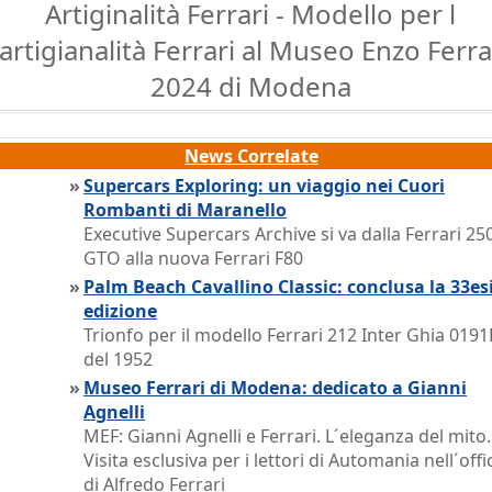
Artiginalità Ferrari - Modello per l
´artigianalità Ferrari al Museo Enzo Ferra
2024 di Modena
News Correlate
»
Supercars Exploring: un viaggio nei Cuori
Rombanti di Maranello
Executive Supercars Archive si va dalla Ferrari 25
GTO alla nuova Ferrari F80
»
Palm Beach Cavallino Classic: conclusa la 33e
edizione
Trionfo per il modello Ferrari 212 Inter Ghia 0191
del 1952
»
Museo Ferrari di Modena: dedicato a Gianni
Agnelli
MEF: Gianni Agnelli e Ferrari. L´eleganza del mito.
Visita esclusiva per i lettori di Automania nell´offi
di Alfredo Ferrari