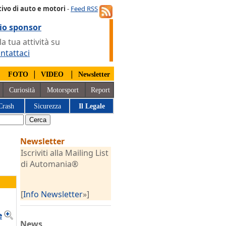
ivo di auto e motori
-
Feed RSS
io sponsor
 tua attività su
ntattaci
|
|
|
FOTO
VIDEO
Newsletter
Curiosità
Motorsport
Report
Crash
Sicurezza
Il Legale
Newsletter
Iscriviti alla Mailing List
di Automania®
[
Info Newsletter
»]
e
News