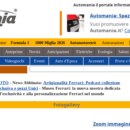
Automania il portale informat
Automania: Spaz
Vuoi promuovere la
Automania.it
?
Co
ome
Formula 1
1000 Miglia 2026
Automotoretrò
Assicurazioni
Anteprime
Novità
Anticipazioni
Elettriche
Ecologia
Saloni
Videogiochi
Eventi
Auto d'Epoca
Accessori
Prove e 
OTO
- News Abbinata:
Artigianalità Ferrari: Podcast collezione
clusiva e pezzi Unici
- Museo Ferrari: la nuova mostra dedicata
l’esclusività e alla personalizzazione Ferrari nel mondo
Fotogallery
Zoom immagin