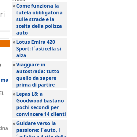
»
Come funziona la
ri
tutela obbligatoria
sulle strade e la
scelta della polizza
auto
»
Lotus Emira 420
Sport: l´asticella si
alza
»
Viaggiare in
0
autostrada: tutto
quello da sapere
sima
prima di partire
EL
»
Lepas L8: a
Goodwood bastano
pochi secondi per
convincere 14 clienti
»
Guidare verso la
cina
passione: l´auto, l
´asfalto e il rito della