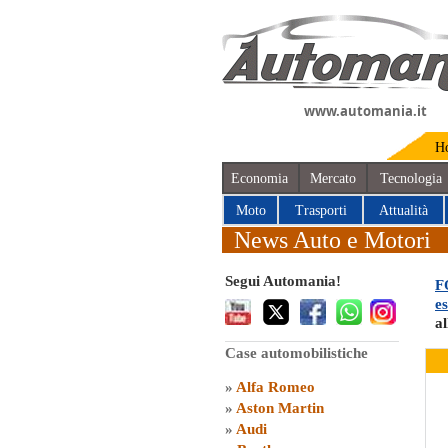
www.automania.it
H
Economia
Mercato
Tecnologia
Moto
Trasporti
Attualità
News Auto e Motori
Segui Automania!
F
es
al
Case automobilistiche
»
Alfa Romeo
»
Aston Martin
»
Audi