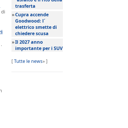
a
trasferta
 di
»
Cupra accende
Goodwood: l´
elettrico smette di
ri
chiedere scusa
»
Il 2027 anno
.
importante per i SUV
[
Tutte le news
» ]
n