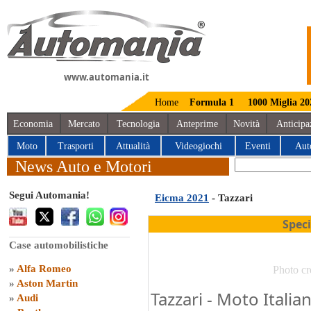
www.automania.it
Home
Formula 1
1000 Miglia 20
Economia
Mercato
Tecnologia
Anteprime
Novità
Anticipa
Moto
Trasporti
Attualità
Videogiochi
Eventi
Aut
News Auto e Motori
Segui Automania!
Eicma 2021
- Tazzari
Spec
Case automobilistiche
»
Alfa Romeo
Photo cr
»
Aston Martin
Tazzari - Moto Itali
»
Audi