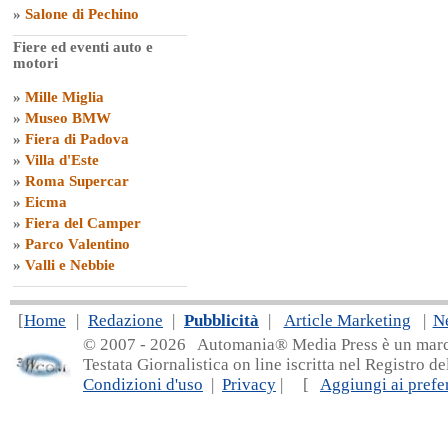
»
Salone di Pechino
Fiere ed eventi auto e
motori
»
Mille Miglia
»
Museo BMW
»
Fiera di Padova
»
Villa d'Este
»
Roma Supercar
»
Eicma
»
Fiera del Camper
»
Parco Valentino
»
Valli e Nebbie
[
Home
|
Redazione
|
Pubblicità
|
Article Marketing
|
N
© 2007 - 20
26 Automania® Media Press è un marchio 
Testata Giornalistica on line iscritta nel Registro d
Condizioni d'uso
|
Privacy
| [
Aggiungi ai prefer