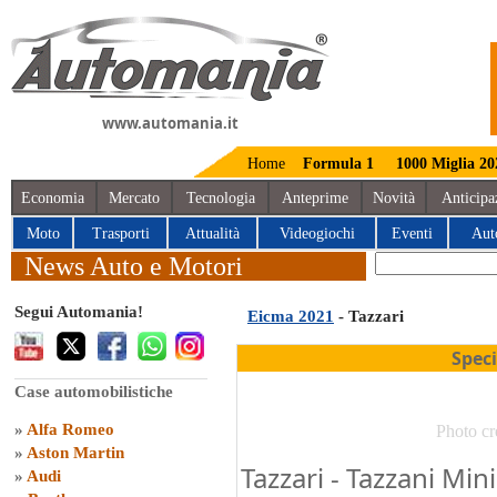
www.automania.it
Home
Formula 1
1000 Miglia 20
Economia
Mercato
Tecnologia
Anteprime
Novità
Anticipa
Moto
Trasporti
Attualità
Videogiochi
Eventi
Aut
News Auto e Motori
Segui Automania!
Eicma 2021
- Tazzari
Spec
Case automobilistiche
»
Alfa Romeo
Photo cr
»
Aston Martin
Tazzari - Tazzani Mi
»
Audi