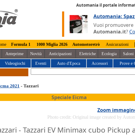
Automania il portale informat
Automania: Spaz
Vuoi promuovere la
Automania.it
?
Co
ome
Formula 1
1000 Miglia 2026
Automotoretrò
Assicurazioni
Anteprime
Novità
Anticipazioni
Elettriche
Ecologia
Saloni
Videogiochi
Eventi
Auto d'Epoca
Accessori
Prove e 
icma 2021
- Tazzari
Speciale Eicma
Zoom immagin
Photo credit: Original image created by Auto
azzari - Tazzari EV Minimax cubo Pickup 