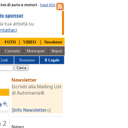
ivo di auto e motori
-
Feed RSS
io sponsor
 tua attività su
ntattaci
|
|
|
FOTO
VIDEO
Newsletter
Curiosità
Motorsport
Report
Crash
Sicurezza
Il Legale
Newsletter
Iscriviti alla Mailing List
di Automania®
e
[
Info Newsletter
»]
mania
a 2
News