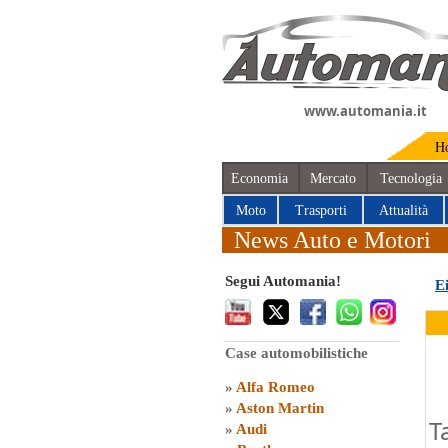
www.automania.it
H
Economia
Mercato
Tecnologia
Moto
Trasporti
Attualità
News Auto e Motori
Segui Automania!
E
Case automobilistiche
»
Alfa Romeo
»
Aston Martin
T
»
Audi