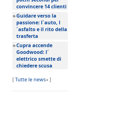
convincere 14 clienti
»
Guidare verso la
passione: l´auto, l
´asfalto e il rito della
trasferta
»
Cupra accende
Goodwood: l´
elettrico smette di
chiedere scusa
[
Tutte le news
» ]