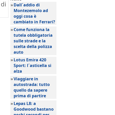
 di
»
Dall´addio di
Montezemolo ad
oggi cosa è
cambiato in Ferrari?
»
Come funziona la
tutela obbligatoria
sulle strade e la
scelta della polizza
auto
»
Lotus Emira 420
Sport: l´asticella si
alza
»
Viaggiare in
autostrada: tutto
quello da sapere
prima di partire
»
Lepas L8: a
Goodwood bastano
pochi secondi per