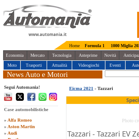
www.automania.it
Home
Formula 1
1000 Miglia 20
Economia
Mercato
Tecnologia
Anteprime
Novità
Anticipa
Moto
Trasporti
Attualità
Videogiochi
Eventi
Aut
News Auto e Motori
Segui Automania!
Eicma 2021
- Tazzari
Spec
Case automobilistiche
»
Alfa Romeo
Photo cr
»
Aston Martin
Tazzari - Tazzari EV
»
Audi