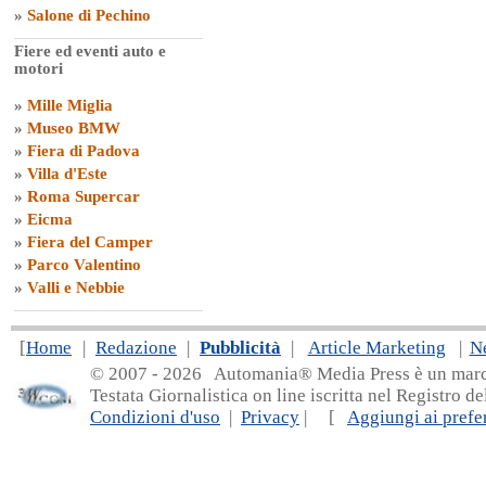
»
Salone di Pechino
Fiere ed eventi auto e
motori
»
Mille Miglia
»
Museo BMW
»
Fiera di Padova
»
Villa d'Este
»
Roma Supercar
»
Eicma
»
Fiera del Camper
»
Parco Valentino
»
Valli e Nebbie
[
Home
|
Redazione
|
Pubblicità
|
Article Marketing
|
N
© 2007 - 20
26 Automania® Media Press è un marchio 
Testata Giornalistica on line iscritta nel Registro d
Condizioni d'uso
|
Privacy
| [
Aggiungi ai prefer